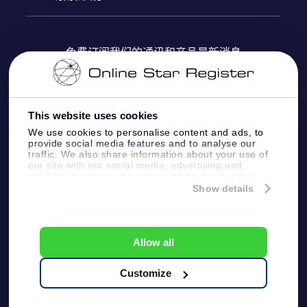
OSR Star Finder App
常见问题解答
Super Star礼物
客户登录
免费订阅我们的通讯和产品最新消息
个性化的Star Page
评论
OSR 礼物卡
付款信息
One Million Stars
This website uses cookies
公司礼品
配送信息
We use cookies to personalise content and ads, to
provide social media features and to analyse our
OSR Starsaver
traffic. We also share information about your use of
退货政策&撤销权
our site with our social media, advertising and
analytics partners who may combine it with other
information that you’ve provided to them or that
Show details
带我飞向星星 VR 应用程序
they’ve collected from your use of their services.
个星座
Online Star Register BV
- Laan van de Maagd
83, 7324 BT Apeldoorn, The Netherlands
Allow all
客户服务:
help@osr.org
KVK: 60333553, VAT: NL 8538.62.722B01
Customize
One Million Stars
新闻页面
一般条款和条件
隐私政策和免责声明