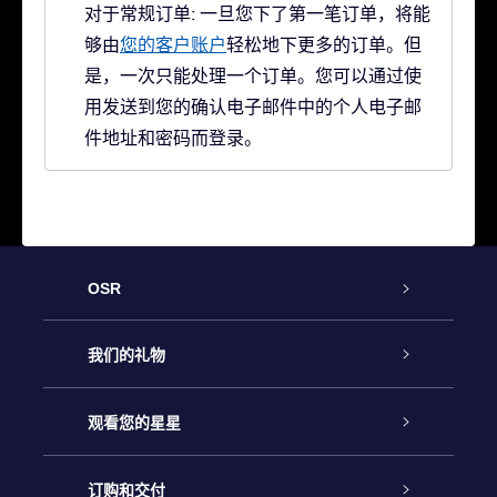
对于常规订单: 一旦您下了第一笔订单，将能
够由
您的客户账户
轻松地下更多的订单。但
是，一次只能处理一个订单。您可以通过使
用发送到您的确认电子邮件中的个人电子邮
件地址和密码而登录。
OSR
客户服务
我们的礼物
联系我们
Online Star礼物
观看您的星星
Online Star Register
博客
OSR 礼物包
订购和交付