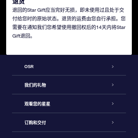
退货
退回的Star Gift应当完好无损，即未使用过且处于交
付给您时的原始状态。退货的运费由您自行承担。您
需要在通知我们您希望使用撤回权后的14天内将Star
Gift退回。
OSR
客户服务
我们的礼物
联系我们
Online Star礼物
观看您的星星
Online Star Register
博客
OSR 礼物包
订购和交付