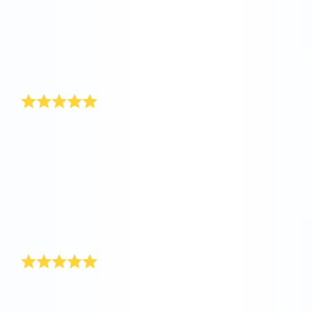
以我丈夫为例，男人也非常喜欢收到情人节礼物。皮特
经常去国外，我想在情人节那天送给他一份惊喜。通过
Online Star Register®注册星星，你可以轻松地把情人
节礼物送到任何地址。我用丈夫的名字命名了一颗星星
作为情人节礼物，还送上了我的个人祝福。
个性十足，浪漫温馨
四年前，我考虑为我爱的人选购情人节礼物，而他还蒙
在鼓里。今年我坚决采取了行动，通过Online Star
Register送给他一颗星星，作为情人节的礼物。我选择
这份情人节礼物，是因为它可以从不同的地址寄送，另
外我还可以写下自己的真心话…不过，我没有勇气把自
己的名字写上去。但我会在明年写下我的名字，希望我
们可以一起在Online Star Register注册一颗星星。
情人节温馨提示
朋友给了我一个非常有用的信息，告诉我如何找到独特
的情人节礼物。我马上付诸行动，在Online Star