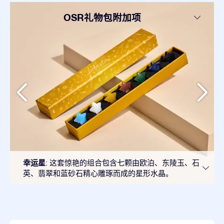
OSR礼物包附加项
幸运星
: 这套惊艳的组合包含七颗由欧泊、东陵玉、石
英、翡翠和蓝砂石精心雕琢而成的星形水晶。