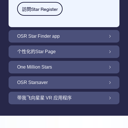
訪問Star Register
OSR Star Finder app
利用OSR Star Finder App在夜空中找到属于
个性化的Star Page
你的那颗星
利用免费的Star Page个性化您的Star Gift
One Million Stars
One Million Stars: 探索银河系邻近地区
OSR Starsaver
用 OSR Starsaver点亮您的屏幕
带我飞向星星 VR 应用程序
Online Star Register为iOS和安卓用户提供了
一款查找夜空中星星和星座的免费手机软件。
新功能：使用我们的VR 应用程序开启飞向星
购买任何star gift 即可获得Online Star
空之旅
利用Star Finder App命名和查找一颗在Online
Register提供的一个免费Star Page。通过利用