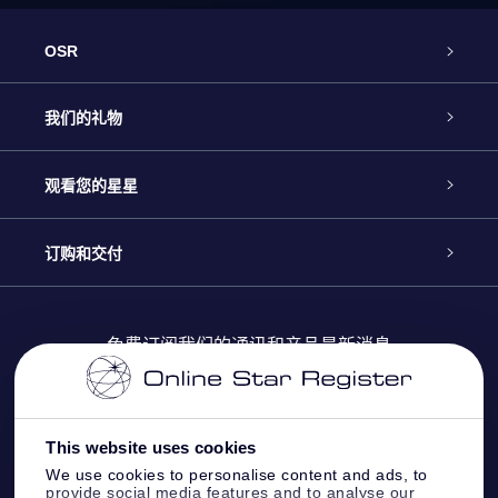
OSR
客户服务
我们的礼物
联系我们
Online Star礼物
观看您的星星
Online Star Register
博客
OSR 礼物包
订购和交付
OSR Star Finder App
常见问题解答
Super Star礼物
客户登录
免费订阅我们的通讯和产品最新消息
个性化的Star Page
评论
OSR 礼物卡
付款信息
One Million Stars
This website uses cookies
公司礼品
配送信息
We use cookies to personalise content and ads, to
provide social media features and to analyse our