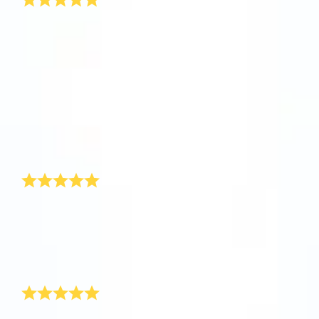
今年情人节，有人匿名送了我一颗星星作为情人节礼
物！真的很意外，我很好奇是谁送了我这份情人节礼
物。每年我都会送我女友情人节礼物。要找到一件独具
创意的礼物非常不容易。在OSR.org，你可通过唯一的
坐标，用你女友的名字命名一颗星星。步骤非常简单…
另外，情人节礼物中的专有证书会给出所选星星的唯一
坐标。情人节过后，在女朋友看来，我做的任何事情都
是对的！
一颗匿名星星！
今年我收到的情人节礼物是一颗匿名星星！真的非常意
外，很想知道是谁送了这份情人节礼物。不幸的是我还
没找到答案，不过收到一颗星星比收到那些普通的情人
节卡片感觉好多了。
送给丈夫的情人节礼物