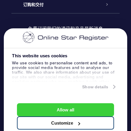
Online Star Register
博客
OSR 礼物包
订购和交付
OSR Star Finder App
常见问题解答
Super Star礼物
客户登录
免费订阅我们的通讯和产品最新消息
个性化的Star Page
评论
OSR 礼物卡
付款信息
One Million Stars
This website uses cookies
公司礼品
配送信息
We use cookies to personalise content and ads, to
provide social media features and to analyse our
OSR Starsaver
traffic. We also share information about your use of
退货政策&撤销权
our site with our social media, advertising and
analytics partners who may combine it with other
information that you’ve provided to them or that
Show details
带我飞向星星 VR 应用程序
they’ve collected from your use of their services.
个星座
Online Star Register BV
- Laan van de Maagd
83, 7324 BT Apeldoorn, The Netherlands
Allow all
客户服务:
help@osr.org
KVK: 60333553, VAT: NL 8538.62.722B01
Customize
One Million Stars
新闻页面
一般条款和条件
隐私政策和免责声明