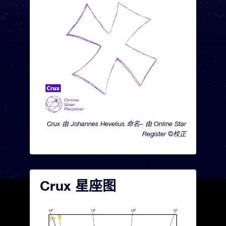
Crux 由 Johannes Hevelius 命名– 由 Online Star
Register ©校正
Crux 星座图