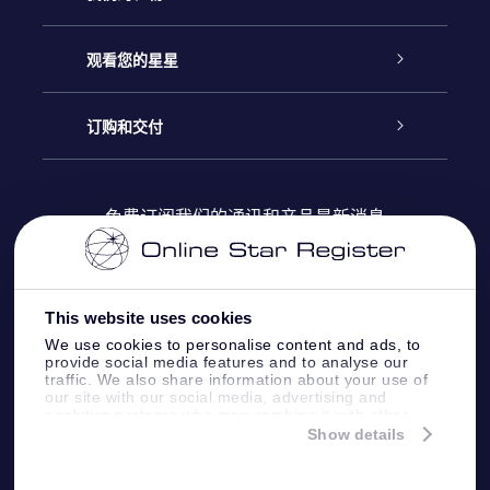
联系我们
Online Star礼物
观看您的星星
Online Star Register
博客
OSR 礼物包
订购和交付
OSR Star Finder App
常见问题解答
Super Star礼物
客户登录
免费订阅我们的通讯和产品最新消息
个性化的Star Page
评论
OSR 礼物卡
付款信息
One Million Stars
This website uses cookies
公司礼品
配送信息
We use cookies to personalise content and ads, to
provide social media features and to analyse our
OSR Starsaver
traffic. We also share information about your use of
退货政策&撤销权
our site with our social media, advertising and
analytics partners who may combine it with other
information that you’ve provided to them or that
Show details
带我飞向星星 VR 应用程序
they’ve collected from your use of their services.
个星座
Online Star Register BV
- Laan van de Maagd
83, 7324 BT Apeldoorn, The Netherlands