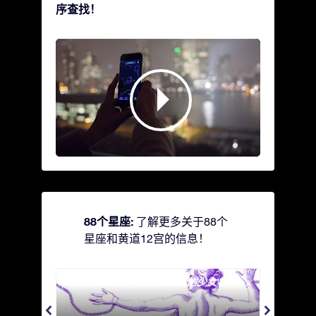
序查找！
88个星座:
了解更多关于88个
星座和黄道12宫的信息！
Andromeda - 被铁链锁着的少女
Antli