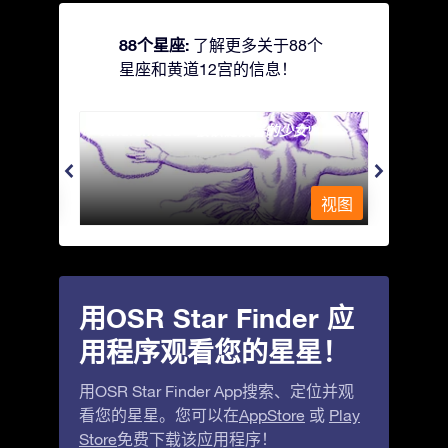
88个星座:
了解更多关于88个
星座和黄道12宫的信息！
Andromeda - 被铁链锁着的少女
Antli
视图
视图
用OSR Star Finder 应
用程序观看您的星星！
用OSR Star Finder App搜索、定位并观
看您的星星。您可以在
AppStore
或
Play
Store
免费下载该应用程序！