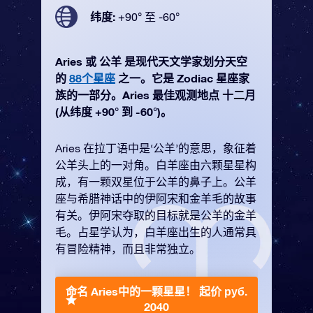
纬度:
+90° 至 -60°
Aries 或 公羊 是现代天文学家划分天空
的
88个星座
之一。它是 Zodiac 星座家
族的一部分。Aries 最佳观测地点 十二月
(从纬度 +90° 到 -60°)。
Aries 在拉丁语中是‘公羊’的意思，象征着
公羊头上的一对角。白羊座由六颗星星构
成，有一颗双星位于公羊的鼻子上。公羊
座与希腊神话中的伊阿宋和金羊毛的故事
有关。伊阿宋夺取的目标就是公羊的金羊
毛。占星学认为，白羊座出生的人通常具
有冒险精神，而且非常独立。
命名 Aries中的一颗星星！
起价 руб.
2040