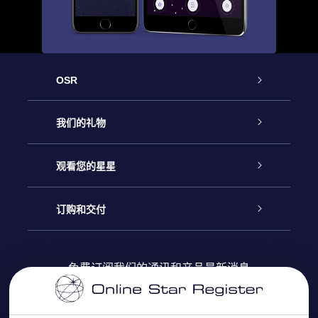
OSR
客户服务
我们的礼物
联系我们
Online Star礼物
观看您的星星
Online Star Register
博客
OSR 礼物包
订购和交付
OSR Star Finder App
常见问题解答
Super Star礼物
客户登录
免费订阅我们的通讯和产品最新消息
个性化的Star Page
评论
OSR 礼物卡
付款信息