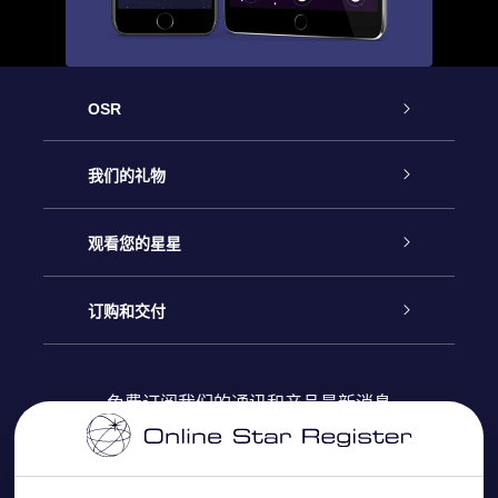
OSR
客户服务
我们的礼物
联系我们
Online Star礼物
观看您的星星
Online Star Register
博客
OSR 礼物包
订购和交付
OSR Star Finder App
常见问题解答
Super Star礼物
客户登录
免费订阅我们的通讯和产品最新消息
个性化的Star Page
评论
OSR 礼物卡
付款信息
One Million Stars