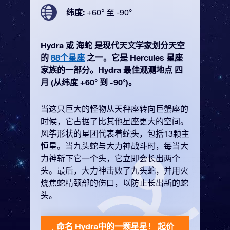
纬度:
+60° 至 -90°
Hydra 或 海蛇 是现代天文学家划分天空
的
88个星座
之一。它是 Hercules 星座
家族的一部分。Hydra 最佳观测地点 四
月 (从纬度 +60° 到 -90°)。
当这只巨大的怪物从天秤座转向巨蟹座的
时候，它占据了比其他星座更大的空间。
风筝形状的星团代表着蛇头，包括13颗主
恒星。当九头蛇与大力神战斗时，每当大
力神斩下它一个头，它立即会长出两个
头。最后，大力神击败了九头蛇，并用火
烧焦蛇精颈部的伤口，以防止长出新的蛇
头。
命名 Hydra中的一颗星星！
起价