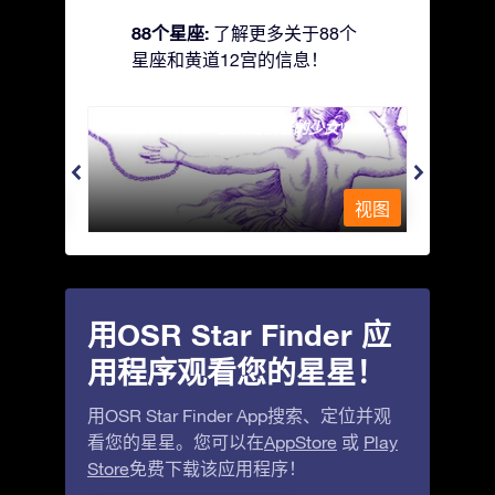
88个星座:
了解更多关于88个
星座和黄道12宫的信息！
Andromeda - 被铁链锁着的少女
Antli
视图
视图
用OSR Star Finder 应
用程序观看您的星星！
用OSR Star Finder App搜索、定位并观
看您的星星。您可以在
AppStore
或
Play
Store
免费下载该应用程序！