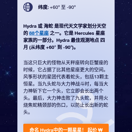
纬度:
+60° 至 -90°
Hydra 或 海蛇 是现代天文学家划分天空
的
88个星座
之一。它是 Hercules 星座
家族的一部分。Hydra 最佳观测地点 四
月 (从纬度 +60° 到 -90°)。
当这只巨大的怪物从天秤座转向巨蟹座的
时候，它占据了比其他星座更大的空间。
风筝形状的星团代表着蛇头，包括13颗主
恒星。当九头蛇与大力神战斗时，每当大
力神斩下它一个头，它立即会长出两个
头。最后，大力神击败了九头蛇，并用火
烧焦蛇精颈部的伤口，以防止长出新的蛇
头。
命名 Hydra中的一颗星星！
起价 ₩