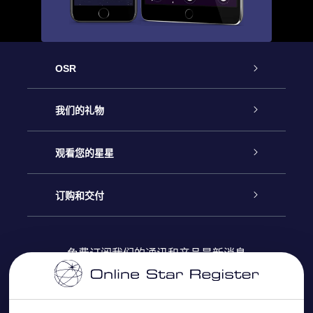
OSR
客户服务
我们的礼物
联系我们
Online Star礼物
观看您的星星
Online Star Register
博客
OSR 礼物包
订购和交付
OSR Star Finder App
常见问题解答
Super Star礼物
客户登录
免费订阅我们的通讯和产品最新消息
个性化的Star Page
评论
OSR 礼物卡
付款信息
One Million Stars