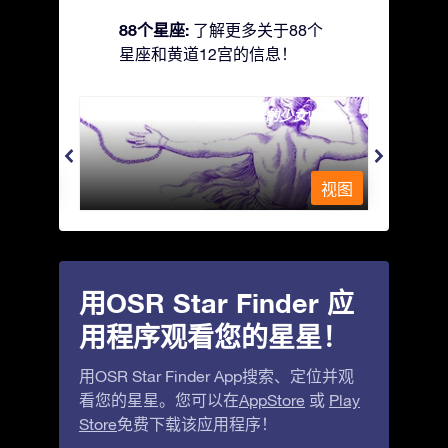
88个星座:
了解更多关于88个
星座和黄道12宫的信息！
Andromeda - 被铁链锁着的少女
Antli
视图
视图
用OSR Star Finder 应
用程序观看您的星星！
用OSR Star Finder App搜索、定位并观
看您的星星。您可以在
AppStore
或
Play
Store
免费下载该应用程序！