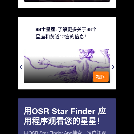
88个星座:
了解更多关于88个
星座和黄道12宫的信息！
Andromeda - 被铁链锁着的少女
Antli
视图
视图
用OSR Star Finder 应
用程序观看您的星星！
用OSR Star Finder App搜索、定位并观