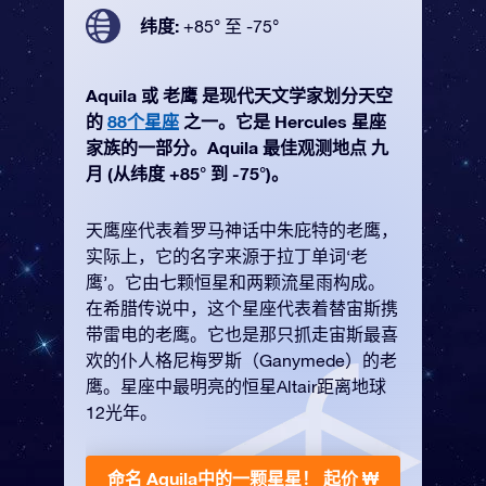
纬度:
+85° 至 -75°
Aquila 或 老鹰 是现代天文学家划分天空
的
88个星座
之一。它是 Hercules 星座
家族的一部分。Aquila 最佳观测地点 九
月 (从纬度 +85° 到 -75°)。
天鹰座代表着罗马神话中朱庇特的老鹰，
实际上，它的名字来源于拉丁单词‘老
鹰’。它由七颗恒星和两颗流星雨构成。
在希腊传说中，这个星座代表着替宙斯携
带雷电的老鹰。它也是那只抓走宙斯最喜
欢的仆人格尼梅罗斯（Ganymede）的老
鹰。星座中最明亮的恒星Altair距离地球
12光年。
命名 Aquila中的一颗星星！
起价 ₩