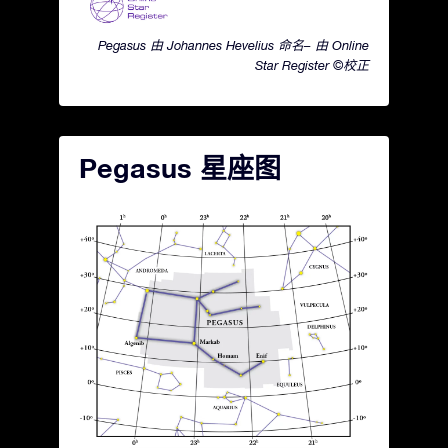
Pegasus 由 Johannes Hevelius 命名– 由 Online
Star Register ©校正
Pegasus 星座图