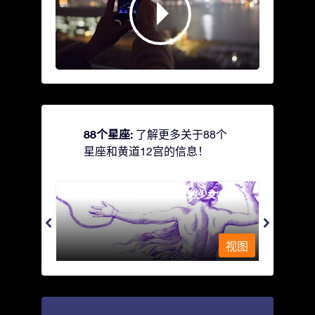
88个星座:
了解更多关于88个
星座和黄道12宫的信息！
Andromeda - 被铁链锁着的少女
Antli
视图
视图