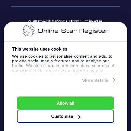
OSR Star Finder App
常见问题解答
Super Star礼物
客户登录
免费订阅我们的通讯和产品最新消息
个性化的Star Page
评论
OSR 礼物卡
付款信息
One Million Stars
This website uses cookies
公司礼品
配送信息
We use cookies to personalise content and ads, to
provide social media features and to analyse our
OSR Starsaver
traffic. We also share information about your use of
退货政策&撤销权
our site with our social media, advertising and
analytics partners who may combine it with other
information that you’ve provided to them or that
Show details
带我飞向星星 VR 应用程序
they’ve collected from your use of their services.
个星座
Online Star Register BV
- Laan van de Maagd
83, 7324 BT Apeldoorn, The Netherlands
Allow all
客户服务:
help@osr.org
KVK: 60333553, VAT: NL 8538.62.722B01
Customize
One Million Stars
新闻页面
一般条款和条件
隐私政策和免责声明