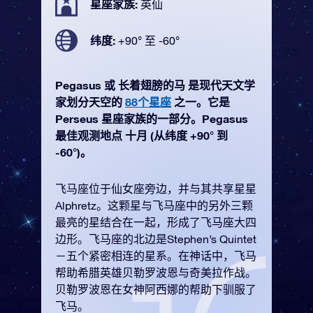
星座家族:
英仙
纬度:
+90° 至 -60°
Pegasus 或 长着翅膀的马 是现代天文学
家划分天空的
88个星座
之一。它是
Perseus 星座家族的一部分。Pegasus
最佳观测地点 十月 (从纬度 +90° 到
-60°)。
飞马座位于仙女座旁边，并与其共享星星
Alphretz。这颗星与飞马座中的另外三颗
最亮的星结合在一起，形成了飞马座大四
边形。飞马座的北边是Stephen’s Quintet
－五个紧密相连的星系。在神话中，飞马
帮助希腊英雄贝勒罗波恩与奇美拉作战。
贝勒罗波恩在女神阿西娜的帮助下驯服了
飞马。