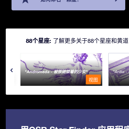
88个星座:
了解更多关于88个星座和黄道
Andromeda - 被铁链锁着的少女
Antlia 
视图
视图