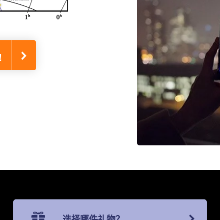
!
选择哪件礼物？