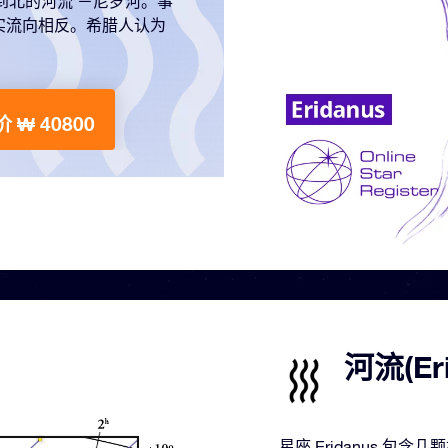
从南到北的河流’－尼罗河。事
实流向相反。希腊人认为
 ₩ 40800
河流(E
星座 Eridanus 