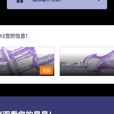
12宫的信息！
- 唧筒
Apus - 极乐鸟
视图