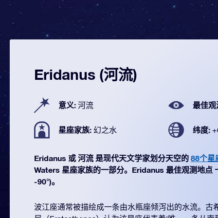
Eridanus (河流)
意义:
最佳观
河流
星座家族:
纬度:
幻之水
+
Eridanus 或 河流 是现代天文学家划分天空的
88个星
Waters 星座家族的一部分。Eridanus 最佳观测地点 十
-90°)。
波江座通常被描绘成一条由水瓶座倾泻出的水流。古