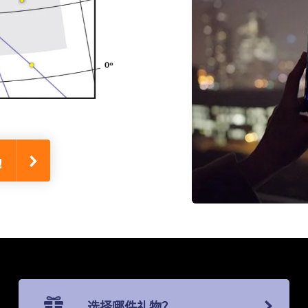
!
选择哪件礼物？