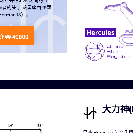
颗星等在3到4之间的红
‘跪者的头’。该星座由29颗
ier 13）。
 ₩ 40800
大力神(
星座 Hercules 