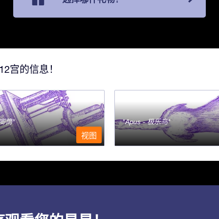
12宫的信息！
- 唧筒
Apus - 极乐鸟
视图