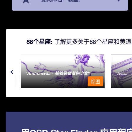
88个星座:
了解更多关于88个星座和黄道
Andromeda - 被铁链锁着的少女
Antlia 
视图
视图