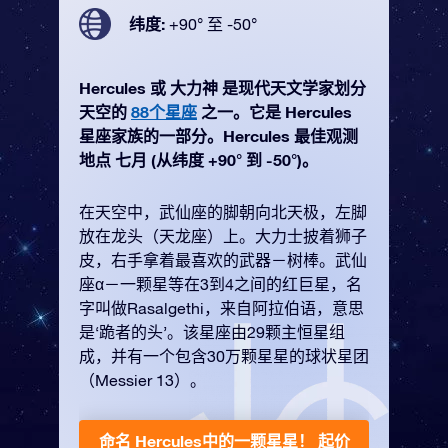
纬度:
+90° 至 -50°
Hercules 或 大力神 是现代天文学家划分
天空的
88个星座
之一。它是 Hercules
星座家族的一部分。Hercules 最佳观测
地点 七月 (从纬度 +90° 到 -50°)。
在天空中，武仙座的脚朝向北天极，左脚
放在龙头（天龙座）上。大力士披着狮子
皮，右手拿着最喜欢的武器－树棒。武仙
座α－一颗星等在3到4之间的红巨星，名
字叫做Rasalgethi，来自阿拉伯语，意思
是‘跪者的头’。该星座由29颗主恒星组
成，并有一个包含30万颗星星的球状星团
（Messier 13）。
命名 Hercules中的一颗星星！
起价