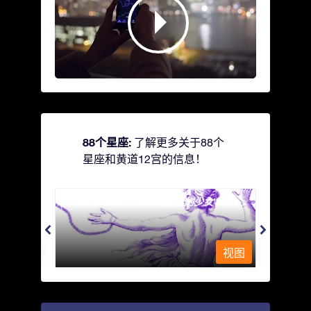
88个星座:
了解更多关于88个
星座和黄道12宫的信息！
Andromeda - 被铁链锁着的少女
Antli
视图
视图