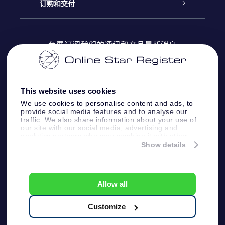
Online Star Register
博客
OSR 礼物包
订购和交付
OSR Star Finder App
常见问题解答
Super Star礼物
客户登录
免费订阅我们的通讯和产品最新消息
个性化的Star Page
评论
OSR 礼物卡
付款信息
One Million Stars
This website uses cookies
公司礼品
配送信息
We use cookies to personalise content and ads, to
provide social media features and to analyse our
OSR Starsaver
traffic. We also share information about your use of
退货政策&撤销权
our site with our social media, advertising and
analytics partners who may combine it with other
information that you’ve provided to them or that
Show details
带我飞向星星 VR 应用程序
they’ve collected from your use of their services.
个星座
Online Star Register BV
- Laan van de Maagd
83, 7324 BT Apeldoorn, The Netherlands
Allow all
客户服务:
help@osr.org
KVK: 60333553, VAT: NL 8538.62.722B01
Customize
One Million Stars
新闻页面
一般条款和条件
隐私政策和免责声明