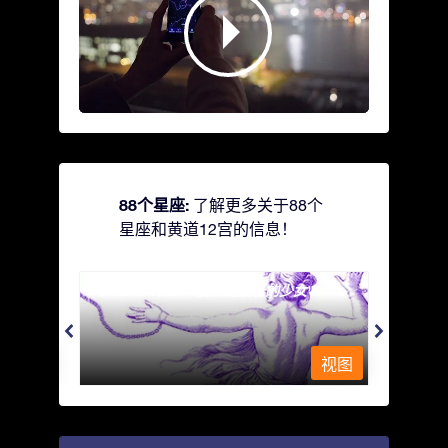
88个星座:
了解更多关于88个
星座和黄道12宫的信息！
Andromeda - 被铁链锁着的少女
Antli
视图
视图