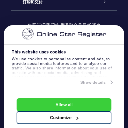
Online Star Register
博客
OSR 礼物包
订购和交付
OSR Star Finder App
常见问题解答
Super Star礼物
客户登录
免费订阅我们的通讯和产品最新消息
个性化的Star Page
评论
OSR 礼物卡
付款信息
One Million Stars
This website uses cookies
公司礼品
配送信息
We use cookies to personalise content and ads, to
provide social media features and to analyse our
OSR Starsaver
traffic. We also share information about your use of
退货政策&撤销权
our site with our social media, advertising and
analytics partners who may combine it with other
information that you’ve provided to them or that
Show details
带我飞向星星 VR 应用程序
they’ve collected from your use of their services.
个星座
Online Star Register BV
- Laan van de Maagd
83, 7324 BT Apeldoorn, The Netherlands
Allow all
客户服务:
help@osr.org
KVK: 60333553, VAT: NL 8538.62.722B01
Customize
One Million Stars
新闻页面
一般条款和条件
隐私政策和免责声明