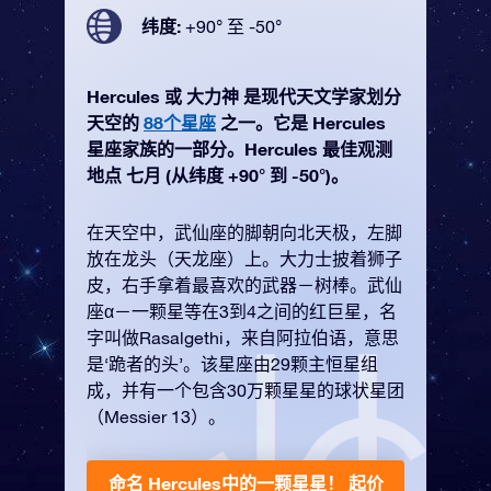
纬度:
+90° 至 -50°
Hercules 或 大力神 是现代天文学家划分
天空的
88个星座
之一。它是 Hercules
星座家族的一部分。Hercules 最佳观测
地点 七月 (从纬度 +90° 到 -50°)。
在天空中，武仙座的脚朝向北天极，左脚
放在龙头（天龙座）上。大力士披着狮子
皮，右手拿着最喜欢的武器－树棒。武仙
座α－一颗星等在3到4之间的红巨星，名
字叫做Rasalgethi，来自阿拉伯语，意思
是‘跪者的头’。该星座由29颗主恒星组
成，并有一个包含30万颗星星的球状星团
（Messier 13）。
命名 Hercules中的一颗星星！
起价