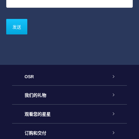
OSR
客户服务
我们的礼物
联系我们
Online Star礼物
观看您的星星
Online Star Register
博客
OSR 礼物包
订购和交付