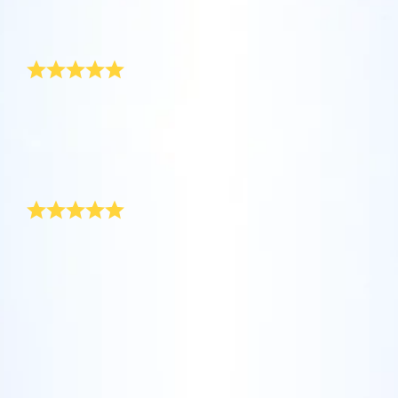
坐在您舒适的家中，利用One Million Stars应
Online Star Register (OSR)命名一颗星并定制
利用一个独特的星星代码精确定位天空中一颗
用程序探索宇宙。这是一个从您的网站浏览器
一个star page，以为朋友、亲人或同事送上一
真正与众不同的礼物！
特别命名的星星，或是根据自己的位置浏览星
使用OSR Starsaver，让您的星星与您近在咫
进行星际旅行的历史性的飞跃。One Million
份永远难忘的礼物。写下一句欢迎辞、上传照
座。
尺。将您的星星设置为手机或电脑壁纸，让你
Stars 应用程序使您能够观看一百万颗星星，
片，等等。
的屏幕闪闪发光！使用新的OSR Starsaver，
包括天文学家命名的星星，以及在Online Star
母亲节那天，应该为母亲送上一份特别的礼物。我到处
使用 OSR推出的“带我飞向星星 VR 应用程序”
閱讀全文
寻找独一无二的母亲节礼物，仅属于她的礼物。今年在
随时观赏你的星星。
閱讀全文
Register (OSR)个性化的星星。在宇宙中飞
访问行星，了解夜空中的 88 个星座。 玩一玩
送给她的花束上，我系上了Online Star Register提供的
行，在3D中体验宇宙星辰！
“连接星星”游戏，解锁每个星座的信息。飞到
精美礼品包。
閱讀全文
AppStore (iOS)
富于创意的母亲节礼物
属于您自己的那颗星星，查看详细信息并与您
Play Store (安卓)
預覽Star Page
閱讀全文
所爱的人分享。适用于 iOS 和 Android的免费
移动 VR 应用程序。 立即下载应用程序，飞向
每年为母亲节挑选一件富有创意的礼物都让我头疼。在
預覽OSR Starsaver
OSR你可以借助坐标选择一颗独一无二的星星，给它取
星空！
访问One Million Stars
名“妈妈”（或岳母）而且步骤超简单！礼品包中有一份
专有证书，显示这颗星星的唯一坐标。这份闪亮的母亲
在VR中探索宇宙
节礼物让我妈妈感到非常幸福！
AppStore (iOS)
Play Store (安卓)