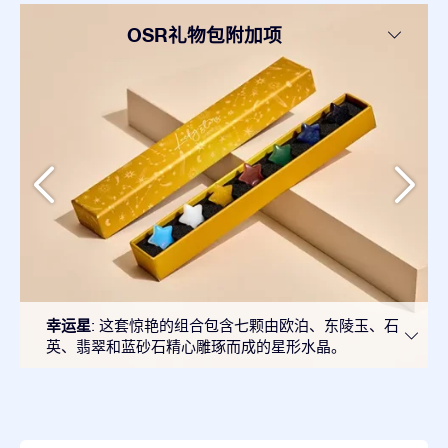
OSR礼物包附加项
幸运星
: 这套惊艳的组合包含七颗由欧泊、东陵玉、石
英、翡翠和蓝砂石精心雕琢而成的星形水晶。