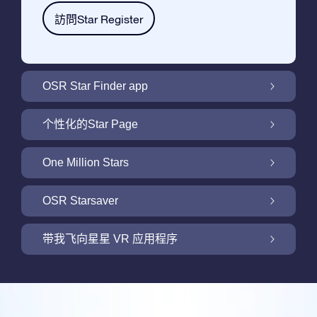
訪問Star Register
OSR Star Finder app
利用OSR Star Finder App在夜空中找到属于
个性化的Star Page
你的那颗星
利用免费的Star Page个性化您的Star Gift
One Million Stars
One Million Stars: 探索银河系邻近地区
OSR Starsaver
用 OSR Starsaver点亮您的屏幕
带我飞向星星 VR 应用程序
Online Star Register为iOS和安卓用户提供了
一款查找夜空中星星和星座的免费手机软件。
新功能：使用我们的VR 应用程序开启飞向星
购买任何star gift 即可获得Online Star
空之旅
利用Star Finder App命名和查找一颗在Online
Register提供的一个免费Star Page。通过利用
评论
Star Register (OSR)注册的星星则更简单些。