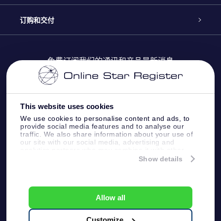
Online Star Register
博客
OSR 礼物包
订购和交付
OSR Star Finder App
常见问题解答
Super Star礼物
客户登录
免费订阅我们的通讯和产品最新消息
个性化的Star Page
评论
OSR 礼物卡
付款信息
One Million Stars
This website uses cookies
公司礼品
配送信息
We use cookies to personalise content and ads, to
provide social media features and to analyse our
OSR Starsaver
traffic. We also share information about your use of
退货政策&撤销权
our site with our social media, advertising and
analytics partners who may combine it with other
information that you’ve provided to them or that
Show details
带我飞向星星 VR 应用程序
they’ve collected from your use of their services.
个星座
Online Star Register BV
- Laan van de Maagd 83, 7324
BT Apeldoorn, The Netherlands
Allow all
客户服务:
help@osr.org
KVK: 60333553, VAT: NL 8538.62.722B01
Customize
One Million Stars