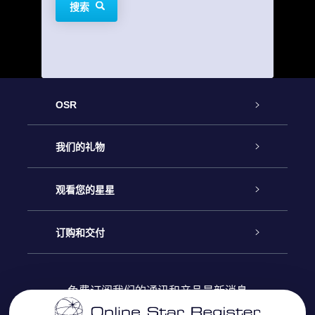
搜索
OSR
客户服务
我们的礼物
联系我们
Online Star礼物
观看您的星星
Online Star Register
博客
OSR 礼物包
订购和交付
OSR Star Finder App
常见问题解答
Super Star礼物
客户登录
免费订阅我们的通讯和产品最新消息
个性化的Star Page