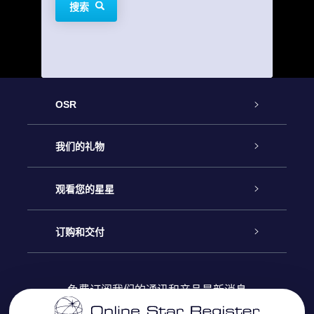
搜索
OSR
客户服务
我们的礼物
联系我们
Online Star礼物
观看您的星星
Online Star Register
博客
OSR 礼物包
订购和交付
OSR Star Finder App
常见问题解答
Super Star礼物
客户登录
免费订阅我们的通讯和产品最新消息
个性化的Star Page