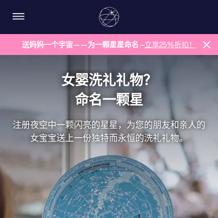
送妈妈一个宇宙——为一颗星星命名 –
立享25%折扣！
女婴洗礼礼物？
命名一颗星
注册夜空中一颗闪亮的星星，为您的朋友和亲人的
女宝宝送上一份独特而永恒的洗礼礼物。