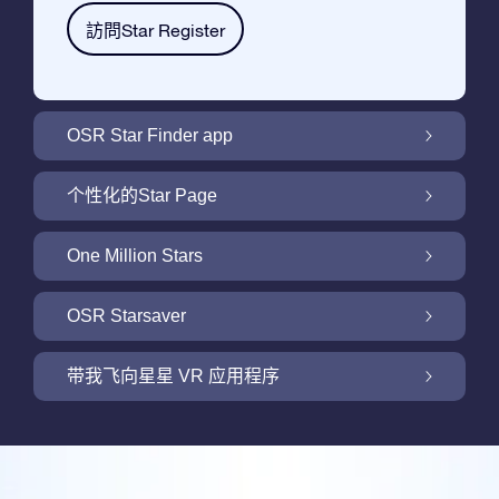
訪問Star Register
OSR Star Finder app
利用OSR Star Finder App在夜空中找到属于
个性化的Star Page
你的那颗星
利用免费的Star Page个性化您的Star Gift
One Million Stars
One Million Stars: 探索银河系邻近地区
OSR Starsaver
用 OSR Starsaver点亮您的屏幕
带我飞向星星 VR 应用程序
Online Star Register为iOS和安卓用户提供了
一款查找夜空中星星和星座的免费手机软件。
新功能：使用我们的VR 应用程序开启飞向星
购买任何star gift 即可获得Online Star
空之旅
利用Star Finder App命名和查找一颗在Online
Register提供的一个免费Star Page。通过利用
评论
Star Register (OSR)注册的星星则更简单些。