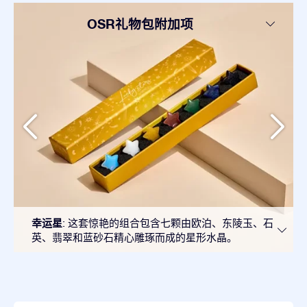
OSR礼物包附加项
幸运星
: 这套惊艳的组合包含七颗由欧泊、东陵玉、石
英、翡翠和蓝砂石精心雕琢而成的星形水晶。