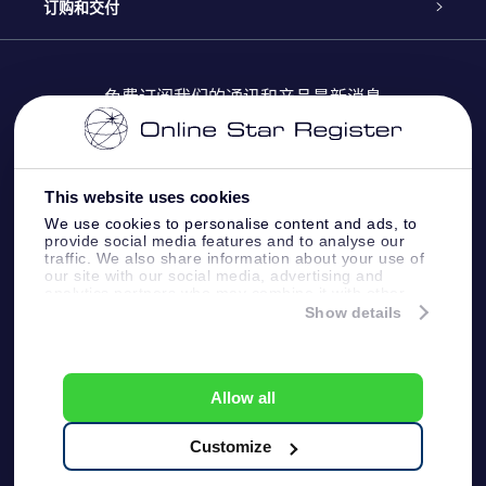
Online Star Register
博客
OSR 礼物包
订购和交付
OSR Star Finder App
常见问题解答
Super Star礼物
客户登录
免费订阅我们的通讯和产品最新消息
个性化的Star Page
评论
OSR 礼物卡
付款信息
One Million Stars
This website uses cookies
公司礼品
配送信息
We use cookies to personalise content and ads, to
provide social media features and to analyse our
OSR Starsaver
traffic. We also share information about your use of
退货政策&撤销权
our site with our social media, advertising and
analytics partners who may combine it with other
information that you’ve provided to them or that
Show details
带我飞向星星 VR 应用程序
they’ve collected from your use of their services.
个星座
Online Star Register BV
- Laan van de Maagd 83, 7324
BT Apeldoorn, The Netherlands
Allow all
客户服务:
help@osr.org
KVK: 60333553, VAT: NL 8538.62.722B01
Customize
One Million Stars
新闻页面
一般条款和条件
隐私政策和免责声明