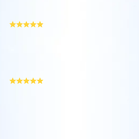
坐在您舒适的家中，利用One Million Stars应
Online Star Register (OSR)命名一颗星并定制
利用一个独特的星星代码精确定位天空中一颗
用程序探索宇宙。这是一个从您的网站浏览器
一个star page，以为朋友、亲人或同事送上一
美丽的洗礼礼品
特别命名的星星，或是根据自己的位置浏览星
使用OSR Starsaver，让您的星星与您近在咫
进行星际旅行的历史性的飞跃。One Million
份永远难忘的礼物。写下一句欢迎辞、上传照
座。
尺。将您的星星设置为手机或电脑壁纸，让你
Stars 应用程序使您能够观看一百万颗星星，
片，等等。
的屏幕闪闪发光！使用新的OSR Starsaver，
包括天文学家命名的星星，以及在Online Star
Online Star Register，非常感谢你们为我注册了我的
使用 OSR推出的“带我飞向星星 VR 应用程序”
閱讀全文
“洗礼之星”。这是送给我们宝贝女儿的珍贵洗礼礼物，
随时观赏你的星星。
閱讀全文
Register (OSR)个性化的星星。在宇宙中飞
访问行星，了解夜空中的 88 个星座。 玩一玩
我妻子非常激动。这份礼物让这一特殊时刻更加难忘！
行，在3D中体验宇宙星辰！
“连接星星”游戏，解锁每个星座的信息。飞到
我们会向我们所有的亲友推荐这份礼物。泰格一家此致
閱讀全文
AppStore (iOS)
敬礼。
属于您自己的那颗星星，查看详细信息并与您
Play Store (安卓)
預覽Star Page
閱讀全文
洗礼礼物让人感动
所爱的人分享。适用于 iOS 和 Android的免费
移动 VR 应用程序。 立即下载应用程序，飞向
預覽OSR Starsaver
我姐姐对她出生不久的小女儿收到的这份洗礼礼物非常
星空！
访问One Million Stars
感动。因为这不是一份常见的礼物，她细细端详以看个
究竟。我们在附送的星图上查找坐标。姐姐把洗礼礼物
在VR中探索宇宙
中的星星证书挂在女儿睡房的墙上。超可爱！
AppStore (iOS)
Play Store (安卓)