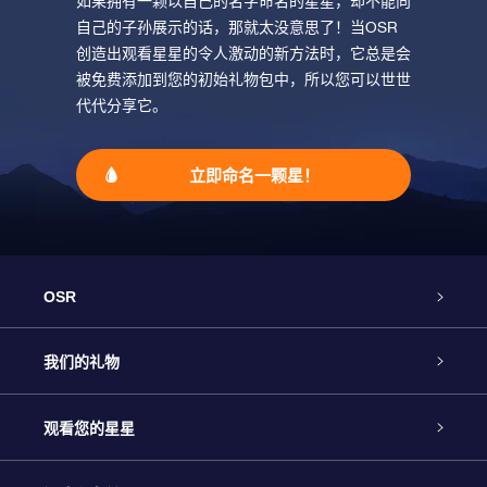
如果拥有一颗以自己的名字命名的星星，却不能向
自己的子孙展示的话，那就太没意思了！当OSR
创造出观看星星的令人激动的新方法时，它总是会
被免费添加到您的初始礼物包中，所以您可以世世
代代分享它。
立即命名一颗星！
OSR
客户服务
我们的礼物
联系我们
Online Star礼物
观看您的星星