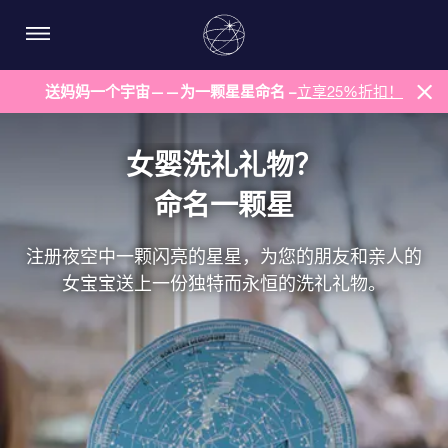
送妈妈一个宇宙——为一颗星星命名 –
立享25%折扣！
女婴洗礼礼物？
命名一颗星
注册夜空中一颗闪亮的星星，为您的朋友和亲人的
女宝宝送上一份独特而永恒的洗礼礼物。