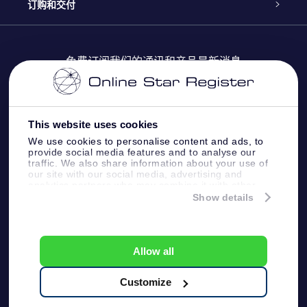
Online Star Register
博客
OSR 礼物包
订购和交付
OSR Star Finder App
常见问题解答
Super Star礼物
客户登录
免费订阅我们的通讯和产品最新消息
个性化的Star Page
评论
OSR 礼物卡
付款信息
One Million Stars
This website uses cookies
公司礼品
配送信息
We use cookies to personalise content and ads, to
provide social media features and to analyse our
OSR Starsaver
traffic. We also share information about your use of
退货政策&撤销权
our site with our social media, advertising and
analytics partners who may combine it with other
information that you’ve provided to them or that
Show details
带我飞向星星 VR 应用程序
they’ve collected from your use of their services.
个星座
Online Star Register BV
- Laan van de Maagd 83, 7324
BT Apeldoorn, The Netherlands
Allow all
客户服务:
help@osr.org
KVK: 60333553, VAT: NL 8538.62.722B01
Customize
One Million Stars
新闻页面
一般条款和条件
隐私政策和免责声明