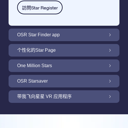
訪問Star Register
OSR Star Finder app
利用OSR Star Finder App在夜空中找到属于
个性化的Star Page
你的那颗星
利用免费的Star Page个性化您的Star Gift
One Million Stars
One Million Stars: 探索银河系邻近地区
OSR Starsaver
用 OSR Starsaver点亮您的屏幕
带我飞向星星 VR 应用程序
Online Star Register为iOS和安卓用户提供了
一款查找夜空中星星和星座的免费手机软件。
新功能：使用我们的VR 应用程序开启飞向星
购买任何star gift 即可获得Online Star
空之旅
利用Star Finder App命名和查找一颗在Online
Register提供的一个免费Star Page。通过利用
评论
Star Register (OSR)注册的星星则更简单些。