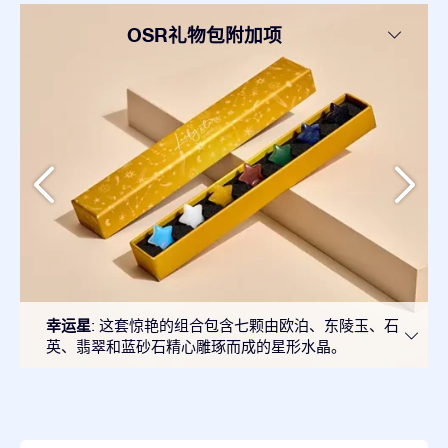
OSR礼物包附加项
幸运星
: 这套惊艳的组合包含七颗由欧泊、东陵玉、石
英、翡翠和蓝砂石精心雕琢而成的星形水晶。