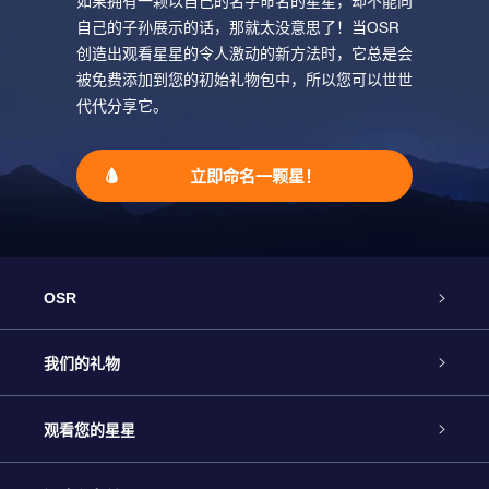
如果拥有一颗以自己的名字命名的星星，却不能向
自己的子孙展示的话，那就太没意思了！当OSR
创造出观看星星的令人激动的新方法时，它总是会
被免费添加到您的初始礼物包中，所以您可以世世
代代分享它。
立即命名一颗星！
OSR
客户服务
我们的礼物
联系我们
Online Star礼物
观看您的星星