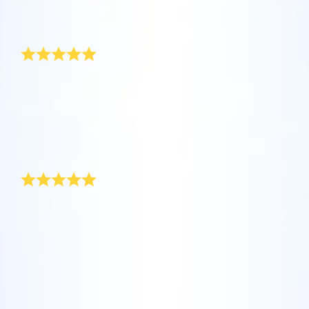
坐在您舒适的家中，利用One Million Stars应
Online Star Register (OSR)命名一颗星并定制
利用一个独特的星星代码精确定位天空中一颗
用程序探索宇宙。这是一个从您的网站浏览器
一个star page，以为朋友、亲人或同事送上一
美丽的洗礼礼品
特别命名的星星，或是根据自己的位置浏览星
使用OSR Starsaver，让您的星星与您近在咫
进行星际旅行的历史性的飞跃。One Million
份永远难忘的礼物。写下一句欢迎辞、上传照
座。
尺。将您的星星设置为手机或电脑壁纸，让你
Stars 应用程序使您能够观看一百万颗星星，
片，等等。
的屏幕闪闪发光！使用新的OSR Starsaver，
包括天文学家命名的星星，以及在Online Star
Online Star Register，非常感谢你们为我注册了我的
使用 OSR推出的“带我飞向星星 VR 应用程序”
閱讀全文
“洗礼之星”。这是送给我们宝贝女儿的珍贵洗礼礼物，
随时观赏你的星星。
閱讀全文
Register (OSR)个性化的星星。在宇宙中飞
访问行星，了解夜空中的 88 个星座。 玩一玩
我妻子非常激动。这份礼物让这一特殊时刻更加难忘！
行，在3D中体验宇宙星辰！
“连接星星”游戏，解锁每个星座的信息。飞到
我们会向我们所有的亲友推荐这份礼物。泰格一家此致
閱讀全文
AppStore (iOS)
敬礼。
属于您自己的那颗星星，查看详细信息并与您
Play Store (安卓)
預覽Star Page
閱讀全文
洗礼礼物让人感动
所爱的人分享。适用于 iOS 和 Android的免费
移动 VR 应用程序。 立即下载应用程序，飞向
預覽OSR Starsaver
我姐姐对她出生不久的小女儿收到的这份洗礼礼物非常
星空！
访问One Million Stars
感动。因为这不是一份常见的礼物，她细细端详以看个
究竟。我们在附送的星图上查找坐标。姐姐把洗礼礼物
在VR中探索宇宙
中的星星证书挂在女儿睡房的墙上。超可爱！
AppStore (iOS)
Play Store (安卓)