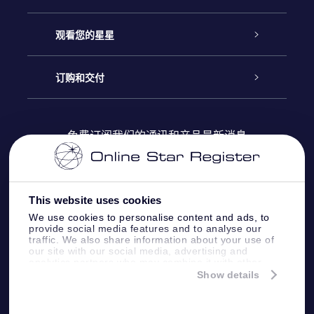
联系我们
Online Star礼物
观看您的星星
Online Star Register
博客
OSR 礼物包
订购和交付
OSR Star Finder App
常见问题解答
Super Star礼物
客户登录
免费订阅我们的通讯和产品最新消息
个性化的Star Page
评论
OSR 礼物卡
付款信息
One Million Stars
This website uses cookies
公司礼品
配送信息
We use cookies to personalise content and ads, to
provide social media features and to analyse our
OSR Starsaver
traffic. We also share information about your use of
退货政策&撤销权
our site with our social media, advertising and
analytics partners who may combine it with other
information that you’ve provided to them or that
Show details
带我飞向星星 VR 应用程序
they’ve collected from your use of their services.
个星座
Online Star Register BV
- Laan van de Maagd
83, 7324 BT Apeldoorn, The Netherlands