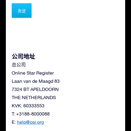
公司地址
总公司
Online Star Register
Laan van de Maagd 83
7324 BT APELDOORN
THE NETHERLANDS
KVK: 60333553
T: +3188-8000088
E:
help@osr.org