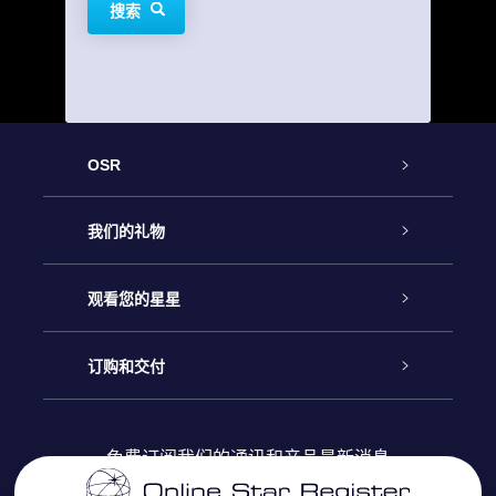
搜索
OSR
客户服务
我们的礼物
联系我们
Online Star礼物
观看您的星星
Online Star Register
博客
OSR 礼物包
订购和交付
OSR Star Finder App
常见问题解答
Super Star礼物
客户登录
免费订阅我们的通讯和产品最新消息
个性化的Star Page