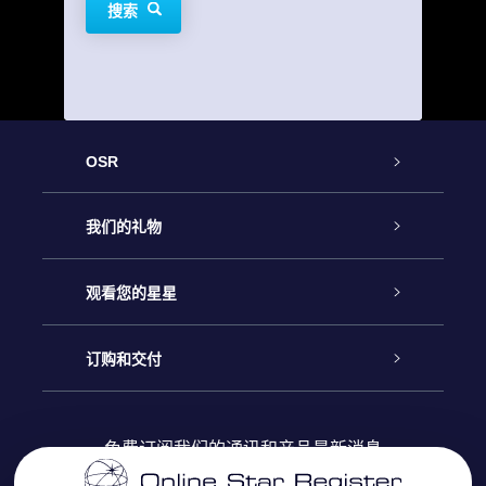
搜索
OSR
客户服务
我们的礼物
联系我们
Online Star礼物
观看您的星星
Online Star Register
博客
OSR 礼物包
订购和交付
OSR Star Finder App
常见问题解答
Super Star礼物
客户登录
免费订阅我们的通讯和产品最新消息
个性化的Star Page