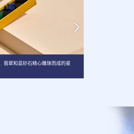
英、翡翠和蓝砂石精心雕琢而成的星
相框
: 这款相框