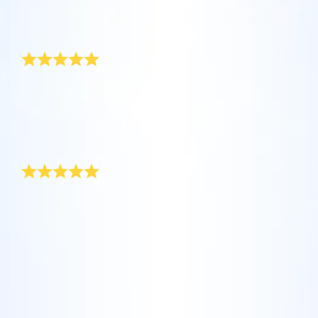
评论
Star Register (OSR)注册的星星则更简单些。
坐在您舒适的家中，利用One Million Stars应
Online Star Register (OSR)命名一颗星并定制
利用一个独特的星星代码精确定位天空中一颗
用程序探索宇宙。这是一个从您的网站浏览器
一个star page，以为朋友、亲人或同事送上一
新年快乐！
特别命名的星星，或是根据自己的位置浏览星
使用OSR Starsaver，让您的星星与您近在咫
进行星际旅行的历史性的飞跃。One Million
份永远难忘的礼物。写下一句欢迎辞、上传照
座。
尺。将您的星星设置为手机或电脑壁纸，让你
Stars 应用程序使您能够观看一百万颗星星，
片，等等。
的屏幕闪闪发光！使用新的OSR Starsaver，
包括天文学家命名的星星，以及在Online Star
去年底，老板为我们部门准备了一份特殊的新年礼物。
使用 OSR推出的“带我飞向星星 VR 应用程序”
閱讀全文
她在Online Star Register为每个人注册了一颗星，并在
随时观赏你的星星。
閱讀全文
Register (OSR)个性化的星星。在宇宙中飞
访问行星，了解夜空中的 88 个星座。 玩一玩
证书上写下一段祝福。我们都觉得，这份新年礼物太有
行，在3D中体验宇宙星辰！
“连接星星”游戏，解锁每个星座的信息。飞到
创意了。
閱讀全文
AppStore (iOS)
独特的新年礼物
属于您自己的那颗星星，查看详细信息并与您
Play Store (安卓)
預覽Star Page
閱讀全文
所爱的人分享。适用于 iOS 和 Android的免费
移动 VR 应用程序。 立即下载应用程序，飞向
登陆Online Star Register，你会找到理想的新年礼物。
預覽OSR Starsaver
当烟花在新年庆祝中于苍穹中绽放时，送给自己一个星
星空！
访问One Million Stars
星礼物吧。Online Star Register会为你提供一份个性十
足、恒久留存的新年礼物。
在VR中探索宇宙
AppStore (iOS)
Play Store (安卓)