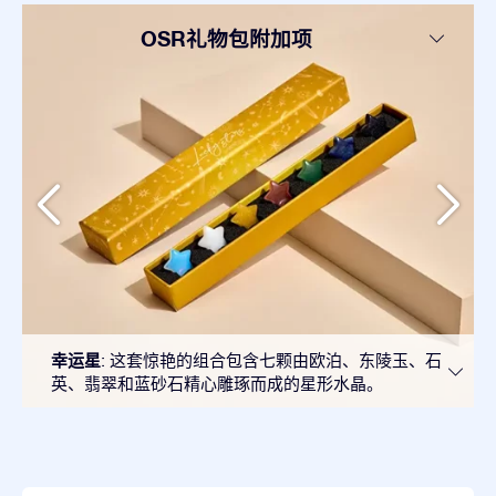
OSR礼物包附加项
幸运星
: 这套惊艳的组合包含七颗由欧泊、东陵玉、石
英、翡翠和蓝砂石精心雕琢而成的星形水晶。