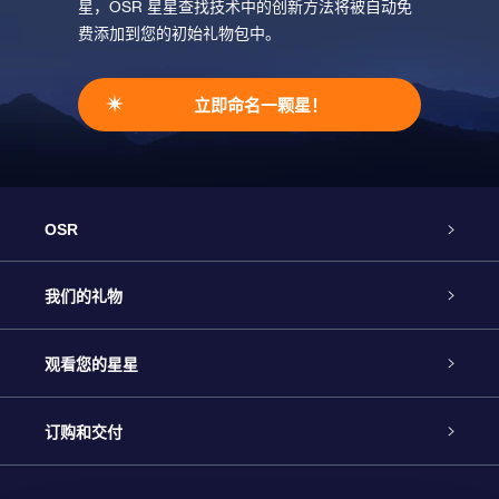
星，OSR 星星查找技术中的创新方法将被自动免
费添加到您的初始礼物包中。
立即命名一颗星！
OSR
客户服务
我们的礼物
联系我们
Online Star礼物
观看您的星星
Online Star Register
博客
OSR 礼物包
订购和交付
OSR Star Finder App
常见问题解答
Super Star礼物