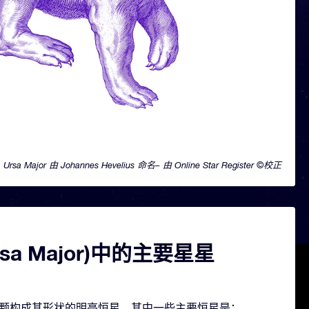
Ursa Major 由 Johannes Hevelius 命名– 由 Online Star Register ©校正
sa Major)中的主要星星
r 包含几颗构成其形状的明亮恒星。其中一些主要恒星是：