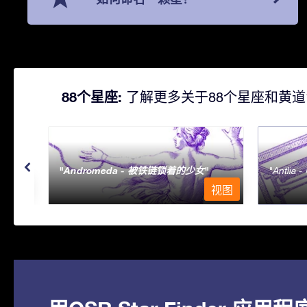
88个星座:
了解更多关于88个星座和黄道
Andromeda - 被铁链锁着的少女
Antlia 
视图
视图