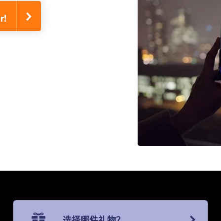
!
选择哪件礼物？