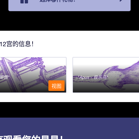
12宫的信息！
- 唧筒
Apus - 极乐鸟
视图