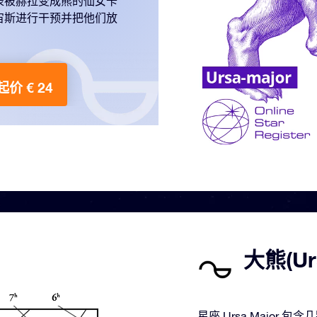
表被赫拉变成熊的仙女卡
宙斯进行干预并把他们放
。
起价 € 24
大熊(Ur
星座 Ursa Majo