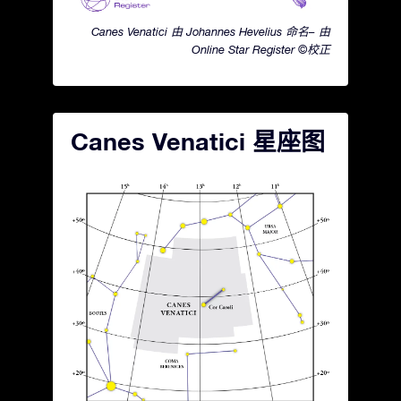
Canes Venatici 由 Johannes Hevelius 命名– 由
Online Star Register ©校正
Canes Venatici 星座图