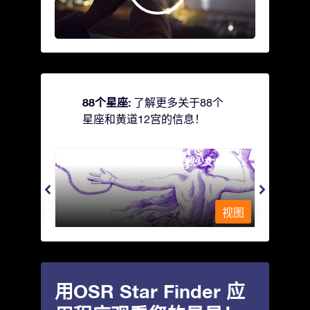
88个星座:
了解更多关于88个
星座和黄道12宫的信息！
Andromeda - 被铁链锁着的少女
Antli
视图
视图
用OSR Star Finder 应