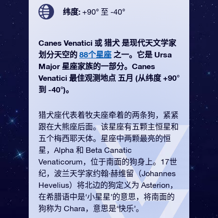
纬度:
+90° 至 -40°
Canes Venatici 或 猎犬 是现代天文学家
划分天空的
88个星座
之一。它是 Ursa
Major 星座家族的一部分。Canes
Venatici 最佳观测地点 五月 (从纬度 +90°
到 -40°)。
猎犬座代表着牧夫座牵着的两条狗，紧紧
跟在大熊座后面。该星座有五颗主恒星和
五个梅西耶天体。星座中两颗最亮的恒
星，Alpha 和 Beta Canatic
Venaticorum，位于南面的狗身上。17世
纪，波兰天学家约翰·赫维留（Johannes
Hevelius）将北边的狗定义为 Asterion，
在希腊语中是‘小星星’的意思，将南面的
狗称为 Chara，意思是‘快乐’。