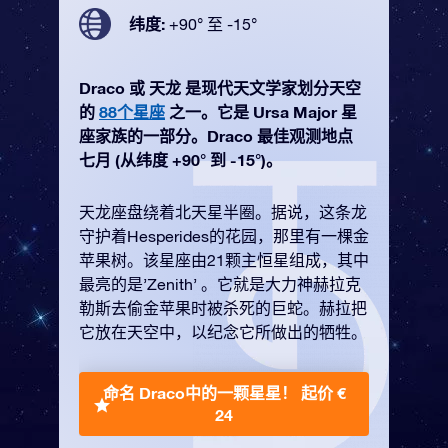
纬度:
+90° 至 -15°
Draco 或 天龙 是现代天文学家划分天空
的
88个星座
之一。它是 Ursa Major 星
座家族的一部分。Draco 最佳观测地点
七月 (从纬度 +90° 到 -15°)。
天龙座盘绕着北天星半圈。据说，这条龙
守护着Hesperides的花园，那里有一棵金
苹果树。该星座由21颗主恒星组成，其中
最亮的是’Zenith’ 。它就是大力神赫拉克
勒斯去偷金苹果时被杀死的巨蛇。赫拉把
它放在天空中，以纪念它所做出的牺牲。
命名 Draco中的一颗星星！
起价 €
24