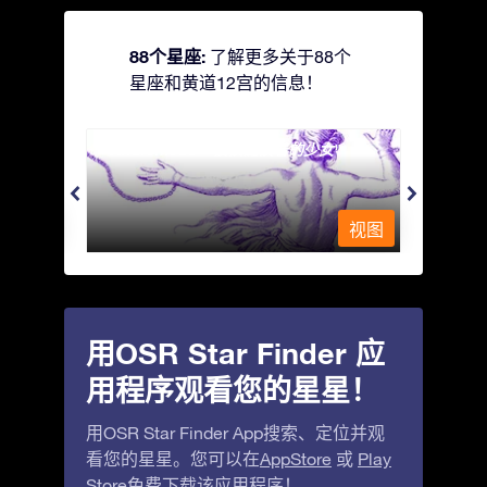
88个星座:
了解更多关于88个
星座和黄道12宫的信息！
Andromeda - 被铁链锁着的少女
Antli
视图
视图
用OSR Star Finder 应
用程序观看您的星星！
用OSR Star Finder App搜索、定位并观
看您的星星。您可以在
AppStore
或
Play
Store
免费下载该应用程序！