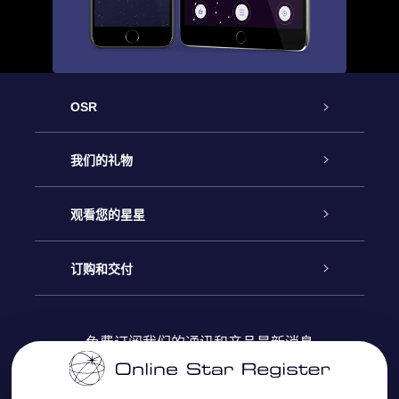
OSR
客户服务
我们的礼物
联系我们
Online Star礼物
观看您的星星
Online Star Register
博客
OSR 礼物包
订购和交付
OSR Star Finder App
常见问题解答
Super Star礼物
客户登录
免费订阅我们的通讯和产品最新消息
个性化的Star Page
评论
OSR 礼物卡
付款信息