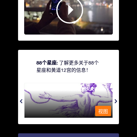
88个星座:
了解更多关于88个
星座和黄道12宫的信息！
Andromeda - 被铁链锁着的少女
Antli
视图
视图