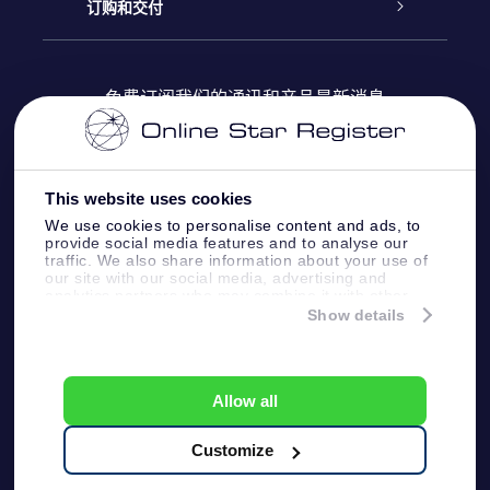
Online Star Register
博客
OSR 礼物包
订购和交付
OSR Star Finder App
常见问题解答
Super Star礼物
客户登录
免费订阅我们的通讯和产品最新消息
个性化的Star Page
评论
OSR 礼物卡
付款信息
One Million Stars
This website uses cookies
公司礼品
配送信息
We use cookies to personalise content and ads, to
provide social media features and to analyse our
OSR Starsaver
traffic. We also share information about your use of
退货政策&撤销权
our site with our social media, advertising and
analytics partners who may combine it with other
information that you’ve provided to them or that
Show details
带我飞向星星 VR 应用程序
they’ve collected from your use of their services.
个星座
Online Star Register BV
- Laan van de Maagd
83, 7324 BT Apeldoorn, The Netherlands
Allow all
客户服务:
help@osr.org
KVK: 60333553, VAT: NL 8538.62.722B01
Customize
One Million Stars
新闻页面
一般条款和条件
隐私政策和免责声明