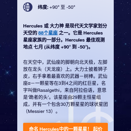
纬度:
+90° 至 -50°
Hercules 或 大力神 是现代天文学家划分
天空的
88个星座
之一。它是 Hercules
星座家族的一部分。Hercules 最佳观测
地点 七月 (从纬度 +90° 到 -50°)。
在天空中，武仙座的脚朝向北天极，左脚
放在龙头（天龙座）上。大力士披着狮子
皮，右手拿着最喜欢的武器－树棒。武仙
座α－一颗星等在3到4之间的红巨星，名
字叫做Rasalgethi，来自阿拉伯语，意思
是‘跪者的头’。该星座由29颗主恒星组
成，并有一个包含30万颗星星的球状星团
（Messier 13）。
命名 Hercules中的一颗星星！
起价