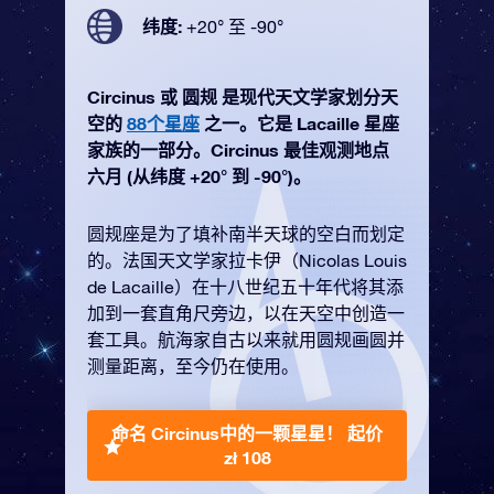
纬度:
+20° 至 -90°
Circinus 或 圆规 是现代天文学家划分天
空的
88个星座
之一。它是 Lacaille 星座
家族的一部分。Circinus 最佳观测地点
六月 (从纬度 +20° 到 -90°)。
圆规座是为了填补南半天球的空白而划定
的。法国天文学家拉卡伊（Nicolas Louis
de Lacaille）在十八世纪五十年代将其添
加到一套直角尺旁边，以在天空中创造一
套工具。航海家自古以来就用圆规画圆并
测量距离，至今仍在使用。
命名 Circinus中的一颗星星！
起价
zł 108