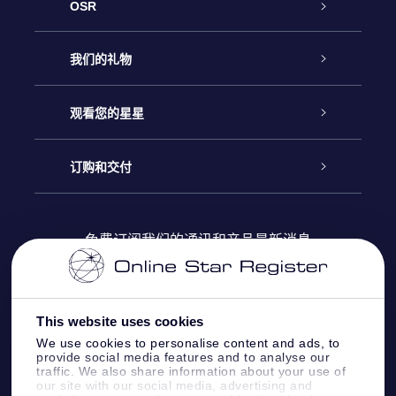
OSR
客户服务
我们的礼物
联系我们
Online Star礼物
观看您的星星
Online Star Register
博客
OSR 礼物包
订购和交付
OSR Star Finder App
常见问题解答
Super Star礼物
客户登录
免费订阅我们的通讯和产品最新消息
个性化的Star Page
评论
OSR 礼物卡
付款信息
One Million Stars
This website uses cookies
公司礼品
配送信息
We use cookies to personalise content and ads, to
provide social media features and to analyse our
OSR Starsaver
traffic. We also share information about your use of
退货政策&撤销权
our site with our social media, advertising and