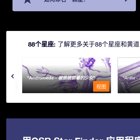
88个星座:
了解更多关于88个星座和黄道
Andromeda - 被铁链锁着的少女
Antlia 
视图
视图