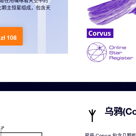
总是在用嘴啄着天空中的
七颗主恒星组成，包含天
zł 108
乌鸦(C
星座 Corvus 包含