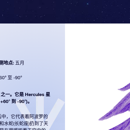
测地点:
五月
60° 至 -90°
之一。它是 Hercules 星
° 到 -90°)。
神话中，它代表着阿波罗的
和水蛇(长蛇座)扔到了天