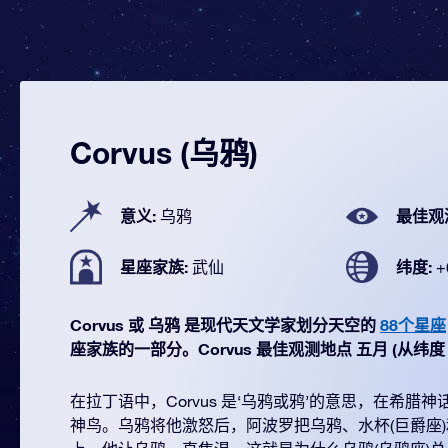
Corvus (乌鸦)
意义:
最佳观
乌鸦
星座家族:
纬度:
武仙
+
Corvus 或 乌鸦 是现代天文学家划分天空的
88个星座
座家族的一部分。Corvus 最佳观测地点 五月 (从纬度 +60
在拉丁语中，Corvus 是‘乌鸦或鸦’的意思，在希腊
神鸟。乌鸦将他激怒后，阿波罗把乌鸦、水杯(巨爵座)