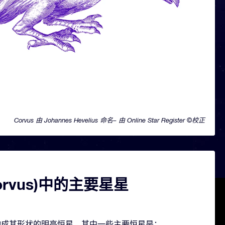
Corvus 由 Johannes Hevelius 命名– 由 Online Star Register ©校正
orvus)中的主要星星
几颗构成其形状的明亮恒星。其中一些主要恒星是：