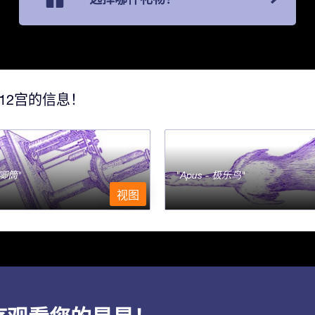
12宫的信息！
- 唧筒
Apus - 极乐鸟
视图