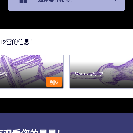
12宫的信息！
- 唧筒
Apus - 极乐鸟
视图