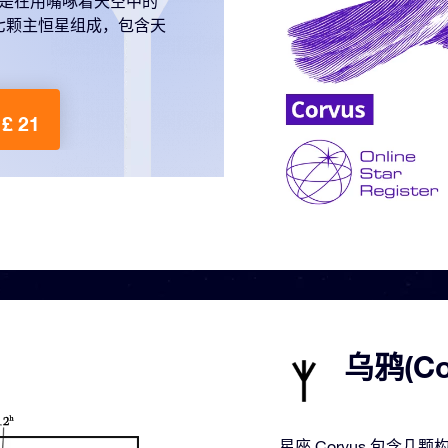
总是在用嘴啄着天空中的
七颗主恒星组成，包含天
£ 21
乌鸦(C
星座 Corvus 包含