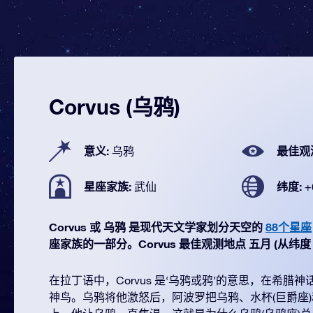
Corvus (乌鸦)
意义:
最佳观
乌鸦
星座家族:
纬度:
武仙
+
Corvus 或 乌鸦 是现代天文学家划分天空的
88个星座
座家族的一部分。Corvus 最佳观测地点 五月 (从纬度 +60
在拉丁语中，Corvus 是‘乌鸦或鸦’的意思，在希腊
神鸟。乌鸦将他激怒后，阿波罗把乌鸦、水杯(巨爵座)