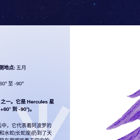
测地点:
五月
60° 至 -90°
之一。它是 Hercules 星
° 到 -90°)。
神话中，它代表着阿波罗的
和水蛇(长蛇座)扔到了天