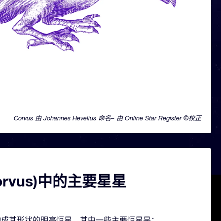
Corvus 由 Johannes Hevelius 命名– 由 Online Star Register ©校正
orvus)中的主要星星
几颗构成其形状的明亮恒星。其中一些主要恒星是：