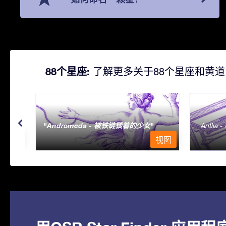
88个星座:
了解更多关于88个星座和黄道
Andromeda - 被铁链锁着的少女
Antlia 
视图
视图