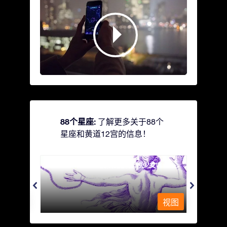
88个星座:
了解更多关于88个
星座和黄道12宫的信息！
Andromeda - 被铁链锁着的少女
Antli
视图
视图