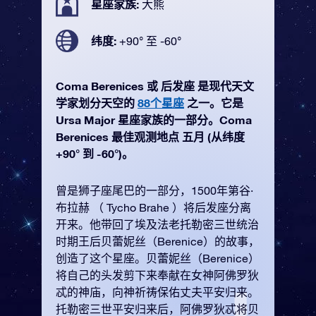
星座家族:
大熊
纬度:
+90° 至 -60°
Coma Berenices 或 后发座 是现代天文
学家划分天空的
88个星座
之一。它是
Ursa Major 星座家族的一部分。Coma
Berenices 最佳观测地点 五月 (从纬度
+90° 到 -60°)。
曾是狮子座尾巴的一部分，1500年第谷·
布拉赫 （ Tycho Brahe ）将后发座分离
开来。他带回了埃及法老托勒密三世统治
时期王后贝蕾妮丝（Berenice）的故事，
创造了这个星座。贝蕾妮丝（Berenice）
将自己的头发剪下来奉献在女神阿佛罗狄
忒的神庙，向神祈祷保佑丈夫平安归来。
托勒密三世平安归来后，阿佛罗狄忒将贝