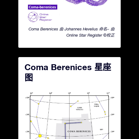
Coma Berenices 由 Johannes Hevelius 命名– 由
Online Star Register ©校正
Coma Berenices 星座
图