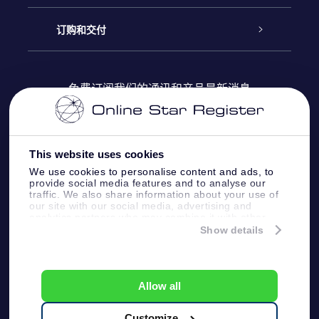
Online Star Register
博客
OSR 礼物包
订购和交付
OSR Star Finder App
常见问题解答
Super Star礼物
客户登录
免费订阅我们的通讯和产品最新消息
个性化的Star Page
评论
OSR 礼物卡
付款信息
One Million Stars
This website uses cookies
公司礼品
配送信息
We use cookies to personalise content and ads, to
provide social media features and to analyse our
OSR Starsaver
traffic. We also share information about your use of
退货政策&撤销权
our site with our social media, advertising and
analytics partners who may combine it with other
information that you’ve provided to them or that
Show details
带我飞向星星 VR 应用程序
they’ve collected from your use of their services.
个星座
Online Star Register BV
- Laan van de Maagd
83, 7324 BT Apeldoorn, The Netherlands
Allow all
客户服务:
help@osr.org
KVK: 60333553, VAT: NL 8538.62.722B01
Customize