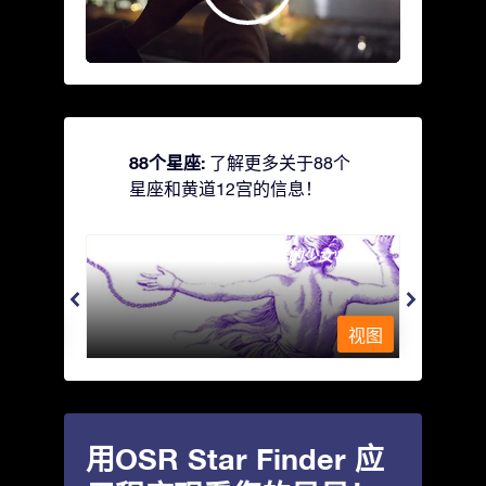
88个星座:
了解更多关于88个
星座和黄道12宫的信息！
Andromeda - 被铁链锁着的少女
Antli
视图
视图
用OSR Star Finder 应