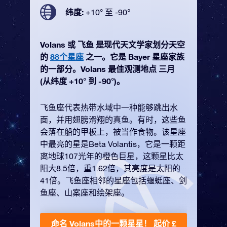
纬度:
+10° 至 -90°
Volans 或 飞鱼 是现代天文学家划分天空
的
88个星座
之一。它是 Bayer 星座家族
的一部分。Volans 最佳观测地点 三月
(从纬度 +10° 到 -90°)。
飞鱼座代表热带水域中一种能够跳出水
面，并用翅膀滑翔的真鱼。有时，这些鱼
会落在船的甲板上，被当作食物。该星座
中最亮的星是Beta Volantis，它是一颗距
离地球107光年的橙色巨星，这颗星比太
阳大8.5倍，重1.62倍，其亮度是太阳的
41倍。飞鱼座相邻的星座包括蝘蜓座、剑
鱼座、山案座和绘架座。
命名 Volans中的一颗星星！
起价 £