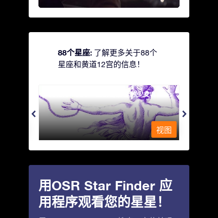
88个星座:
了解更多关于88个
星座和黄道12宫的信息！
Andromeda - 被铁链锁着的少女
Antli
视图
视图
用OSR Star Finder 应
用程序观看您的星星！