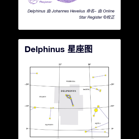
Delphinus 由 Johannes Hevelius 命名– 由 Online
Star Register ©校正
Delphinus 星座图