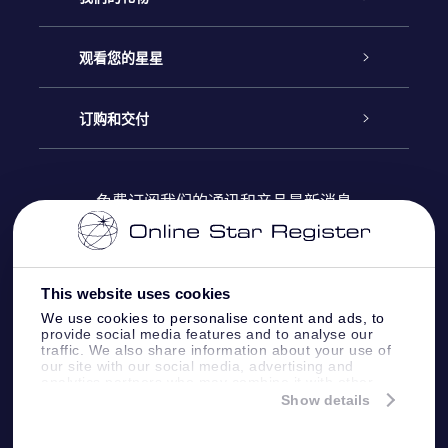
联系我们
Online Star礼物
观看您的星星
Online Star Register
博客
OSR 礼物包
订购和交付
OSR Star Finder App
常见问题解答
Super Star礼物
客户登录
免费订阅我们的通讯和产品最新消息
个性化的Star Page
评论
OSR 礼物卡
付款信息
One Million Stars
This website uses cookies
公司礼品
配送信息
We use cookies to personalise content and ads, to
provide social media features and to analyse our
OSR Starsaver
traffic. We also share information about your use of
退货政策&撤销权
our site with our social media, advertising and
analytics partners who may combine it with other
information that you’ve provided to them or that
Show details
带我飞向星星 VR 应用程序
they’ve collected from your use of their services.
个星座
Online Star Register BV
- Laan van de Maagd