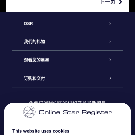
下一页
OSR
客户服务
我们的礼物
联系我们
Online Star礼物
观看您的星星
Online Star Register
博客
OSR 礼物包
订购和交付
OSR Star Finder App
常见问题解答
Super Star礼物
客户登录
免费订阅我们的通讯和产品最新消息
个性化的Star Page
评论
OSR 礼物卡
付款信息
One Million Stars
This website uses cookies
公司礼品
配送信息