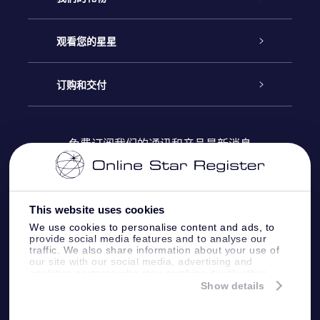
联系我们
Online Star礼物
观看您的星星
Online Star Register
博客
OSR 礼物包
订购和交付
OSR Star Finder App
常见问题解答
Super Star礼物
客户登录
免费订阅我们的通讯和产品最新消息
个性化的Star Page
评论
OSR 礼物卡
付款信息
One Million Stars
This website uses cookies
公司礼品
配送信息
We use cookies to personalise content and ads, to
provide social media features and to analyse our
OSR Starsaver
traffic. We also share information about your use of
退货政策&撤销权
our site with our social media, advertising and
analytics partners who may combine it with other
information that you’ve provided to them or that
Show details
带我飞向星星 VR 应用程序
they’ve collected from your use of their services.
个星座
Online Star Register BV
- Laan van de Maagd