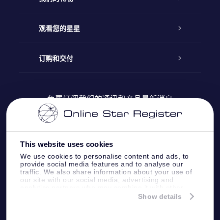
联系我们
Online Star礼物
观看您的星星
Online Star Register
博客
OSR 礼物包
订购和交付
OSR Star Finder App
常见问题解答
Super Star礼物
客户登录
免费订阅我们的通讯和产品最新消息
个性化的Star Page
评论
OSR 礼物卡
付款信息
One Million Stars
This website uses cookies
公司礼品
配送信息
We use cookies to personalise content and ads, to
provide social media features and to analyse our
OSR Starsaver
traffic. We also share information about your use of
退货政策&撤销权
our site with our social media, advertising and
analytics partners who may combine it with other
information that you’ve provided to them or that
Show details
带我飞向星星 VR 应用程序
they’ve collected from your use of their services.
个星座
Online Star Register BV
- Laan van de Maagd