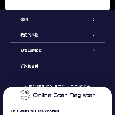
OSR
客户服务
我们的礼物
联系我们
Online Star礼物
观看您的星星
Online Star Register
博客
OSR 礼物包
订购和交付
OSR Star Finder App
常见问题解答
Super Star礼物
客户登录
免费订阅我们的通讯和产品最新消息
个性化的Star Page
评论
OSR 礼物卡
付款信息
One Million Stars
This website uses cookies
公司礼品
配送信息