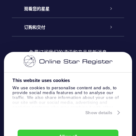
联系我们
Online Star礼物
观看您的星星
Online Star Register
博客
OSR 礼物包
订购和交付
OSR Star Finder App
常见问题解答
Super Star礼物
客户登录
免费订阅我们的通讯和产品最新消息
个性化的Star Page
评论
OSR 礼物卡
付款信息
One Million Stars
This website uses cookies
公司礼品
配送信息
We use cookies to personalise content and ads, to
provide social media features and to analyse our
OSR Starsaver
traffic. We also share information about your use of
退货政策&撤销权
our site with our social media, advertising and
analytics partners who may combine it with other
information that you’ve provided to them or that
Show details
带我飞向星星 VR 应用程序
they’ve collected from your use of their services.
个星座
Online Star Register BV
- Laan van de Maagd
83, 7324 BT Apeldoorn, The Netherlands