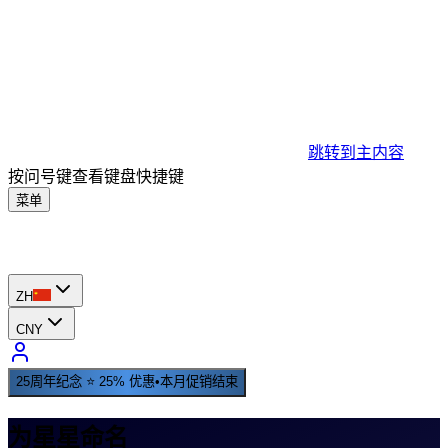
跳转到主内容
按问号键查看键盘快捷键
菜单
ZH
CNY
25周年纪念 ⭐ 25% 优惠
•
本月促销结束
为星星命名