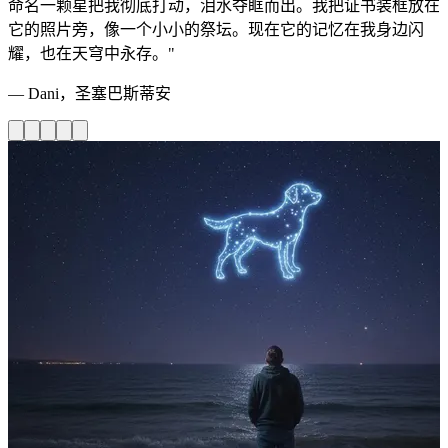
命名一颗星把我彻底打动，泪水夺眶而出。我把证书装框放在
它的照片旁，像一个小小的祭坛。现在它的记忆在我身边闪
耀，也在天穹中永存。"
— Dani，圣塞巴斯蒂安