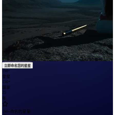
立即命名您的星星
1M+
星星
150+
国家
25
年
1M+
命名的星星