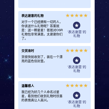
表达谢意的礼物
她绝对
对于一个已经拥有一切的人，
我为妈妈订
你该送什么礼物呢？答案就
物。她
是：送一颗星星！爸爸对OSR
‘表达谢意’的
礼物包非常满意。太谢谢你们
礼物
了。
交货准时
对服务
货很快就收到了，装在一个漂
我对服
亮的蓝色信封里。
包发货很
Find
‘表达谢意’的
星。非
礼物
温馨感人
一份令
我已经为好几个人命名过星
精美的
星，看到他们收到礼物时欣喜
是送给
的表情真让人高兴。
物！
‘表达谢意’的
礼物