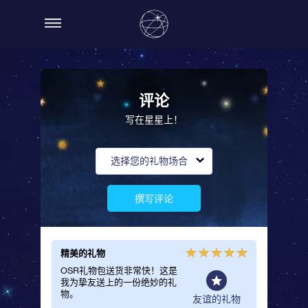
评论
写在星星上！
选择您的礼物场合
撰写评论
精美的礼物
值得等
OSR礼物包送货非常快！这是
这是一
我为挚友送上的一份绝妙的礼
物！交
物。
没有白
般礼物
友谊的礼物