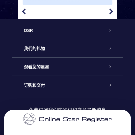
OSR
客户服务
我们的礼物
联系我们
Online Star礼物
观看您的星星
Online Star Register
博客
OSR 礼物包
订购和交付
OSR Star Finder App
常见问题解答
Super Star礼物
客户登录
免费订阅我们的通讯和产品最新消息
个性化的Star Page
评论
OSR 礼物卡
付款信息