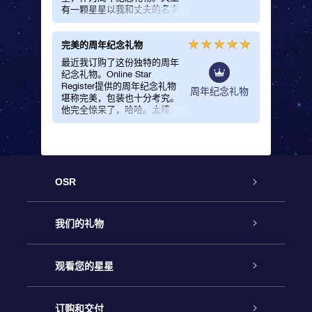
有一颗星星以我和丈夫的名字
命名，每当想到这一点就感到
非常幸福！
完美的周年纪念礼物
最近我订购了这份独特的周年
纪念礼物。Online Star
Register提供的周年纪念礼物
周年纪念礼物
堪称完美，包装也十分考究。
他完全惊呆了，哈哈。太棒
了！
OSR
客户服务
我们的礼物
联系我们
Online Star礼物
观看您的星星
Online Star Register
博客
OSR 礼物包
订购和交付