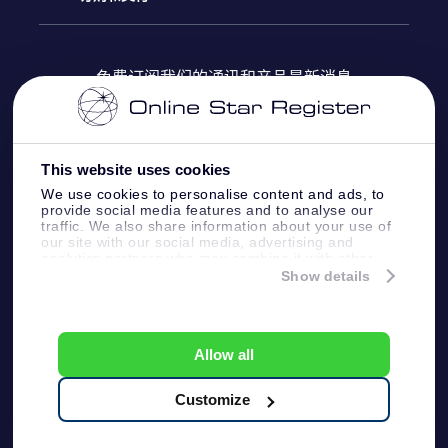
OSR Star Finder App
常见问题解答
Super Star礼物
客户登录
免费订阅我们的通讯和产品最新消息
个性化的Star Page
评论
OSR 礼物卡
付款信息
One Million Stars
This website uses cookies
公司礼品
配送信息
We use cookies to personalise content and ads, to
provide social media features and to analyse our
OSR Starsaver
traffic. We also share information about your use of
退货政策&撤销权
our site with our social media, advertising and
analytics partners who may combine it with other
information that you’ve provided to them or that
Show details
带我飞向星星 VR 应用程序
they’ve collected from your use of their services.
个星座
Online Star Register BV
- Laan van de Maagd
83, 7324 BT Apeldoorn, The Netherlands
Allow all
客户服务:
help@osr.org
KVK: 60333553, VAT: NL 8538.62.722B01
Customize
One Million Stars
新闻页面
一般条款和条件
隐私政策和免责声明