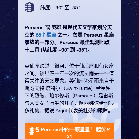
纬度:
+90° 至 -35°
Perseus 或 英雄 是现代天文学家划分天
空的
88个星座
之一。它是 Perseus 星座
家族的一部分。Perseus 最佳观测地点
十二月 (从纬度 +90° 到 -35°)。
英仙座跨越了银河，位于仙后座和仙女座
之间。该星座一年一次的流星雨是一件值
得关注的天文现象。英仙座流星雨来自于
斯威夫特·塔特尔（Swift-Tuttle）彗星留
下的残骸。珀尔修斯（Perseus ）是宙斯
与人类女子所生的儿子，阿西娜送给他很
多礼物。据说 Argol 代表美杜莎的眼睛。
命名 Perseus中的一颗星星！
起价 £
21