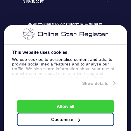
Online Star Register
博客
OSR 礼物包
订购和交付
OSR Star Finder App
常见问题解答
Super Star礼物
客户登录
免费订阅我们的通讯和产品最新消息
个性化的Star Page
评论
OSR 礼物卡
付款信息
One Million Stars
This website uses cookies
公司礼品
配送信息
We use cookies to personalise content and ads, to
provide social media features and to analyse our
OSR Starsaver
traffic. We also share information about your use of
退货政策&撤销权
our site with our social media, advertising and
analytics partners who may combine it with other
information that you’ve provided to them or that
Show details
带我飞向星星 VR 应用程序
they’ve collected from your use of their services.
个星座
Online Star Register BV
- Laan van de Maagd
83, 7324 BT Apeldoorn, The Netherlands
Allow all
客户服务:
help@osr.org
KVK: 60333553, VAT: NL 8538.62.722B01
Customize
One Million Stars
新闻页面
一般条款和条件
隐私政策和免责声明