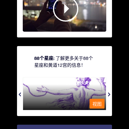
88个星座:
了解更多关于88个
星座和黄道12宫的信息！
Andromeda - 被铁链锁着的少女
Antli
视图
视图