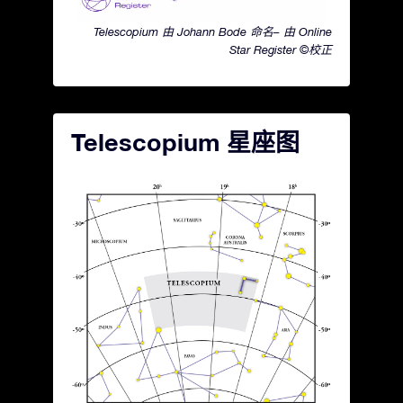
Telescopium 由 Johann Bode 命名– 由 Online
Star Register ©校正
Telescopium 星座图