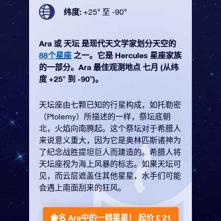
纬度:
+25° 至 -90°
Ara 或 天坛 是现代天文学家划分天空的
88个星座
之一。它是 Hercules 星座家族
的一部分。Ara 最佳观测地点 七月 (从纬
度 +25° 到 -90°)。
天坛座由七颗已知的行星构成，如托勒密
（Ptolemy）所描述的一样，祭坛底朝
北，火焰向南腾起。这个祭坛对于希腊人
来说意义重大，因为它是奥林匹斯诸神为
了纪念战胜提坦巨人而建造的。希腊人将
天坛座视为海上风暴的标志。如果天坛可
见，而云层遮盖住其他星星，水手们可能
会遇上南面刮来的狂风。
命名 Ara中的一颗星星！
起价 £ 21