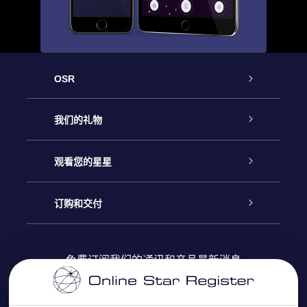
OSR
客户服务
我们的礼物
联系我们
Online Star礼物
观看您的星星
Online Star Register
博客
OSR 礼物包
订购和交付
OSR Star Finder App
常见问题解答
Super Star礼物
客户登录
免费订阅我们的通讯和产品最新消息
个性化的Star Page
评论
OSR 礼物卡
付款信息