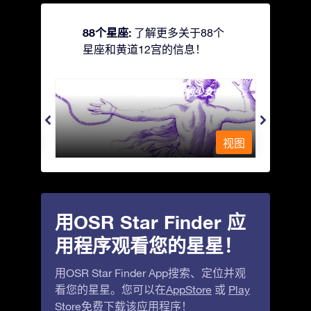
88个星座:
了解更多关于88个
星座和黄道12宫的信息！
Andromeda - 被铁链锁着的少女
Antli
视图
视图
用OSR Star Finder 应
用程序观看您的星星！
用OSR Star Finder App搜索、定位并观
看您的星星。您可以在
AppStore
或
Play
Store
免费下载该应用程序！