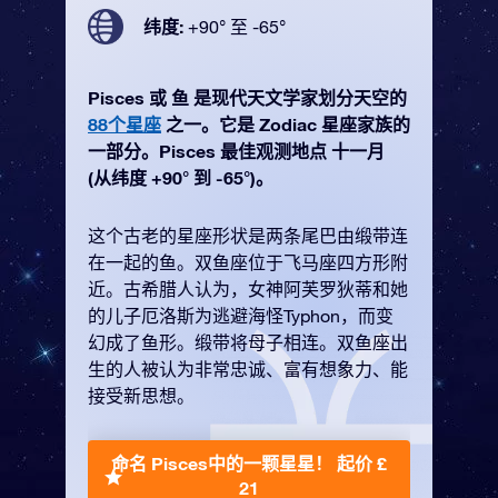
纬度:
+90° 至 -65°
Pisces 或 鱼 是现代天文学家划分天空的
88个星座
之一。它是 Zodiac 星座家族的
一部分。Pisces 最佳观测地点 十一月
(从纬度 +90° 到 -65°)。
这个古老的星座形状是两条尾巴由缎带连
在一起的鱼。双鱼座位于飞马座四方形附
近。古希腊人认为，女神阿芙罗狄蒂和她
的儿子厄洛斯为逃避海怪Typhon，而变
幻成了鱼形。缎带将母子相连。双鱼座出
生的人被认为非常忠诚、富有想象力、能
接受新思想。
命名 Pisces中的一颗星星！
起价 £
21