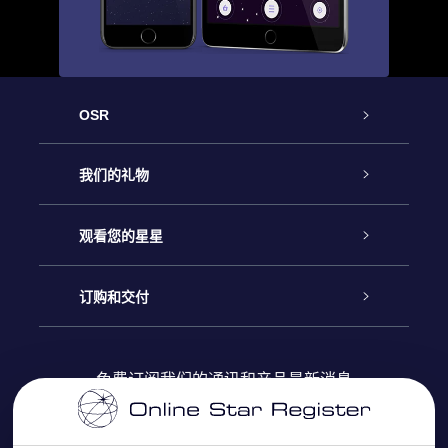
OSR
客户服务
我们的礼物
联系我们
Online Star礼物
观看您的星星
Online Star Register
博客
OSR 礼物包
订购和交付
OSR Star Finder App
常见问题解答
Super Star礼物
客户登录
免费订阅我们的通讯和产品最新消息
个性化的Star Page
评论
OSR 礼物卡
付款信息