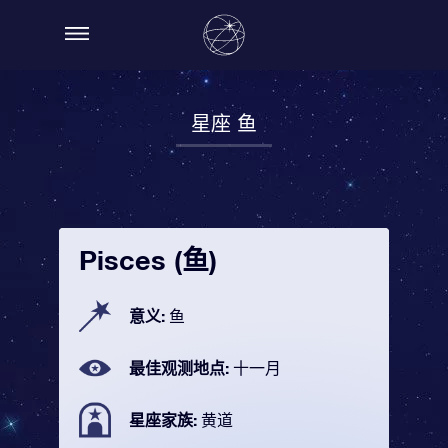
星座 鱼
Pisces (鱼)
意义:
鱼
最佳观测地点:
十一月
星座家族:
黄道