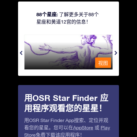
88个星座:
了解更多关于88个
星座和黄道12宫的信息！
Andromeda - 被铁链锁着的少女
Antli
视图
视图
用OSR Star Finder 应
用程序观看您的星星！
用OSR Star Finder App搜索、定位并观
看您的星星。您可以在
AppStore
或
Play
Store
免费下载该应用程序！