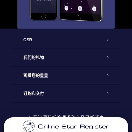
OSR
客户服务
我们的礼物
联系我们
Online Star礼物
观看您的星星
Online Star Register
博客
OSR 礼物包
订购和交付
OSR Star Finder App
常见问题解答
Super Star礼物
客户登录
免费订阅我们的通讯和产品最新消息
个性化的Star Page
评论
OSR 礼物卡
付款信息