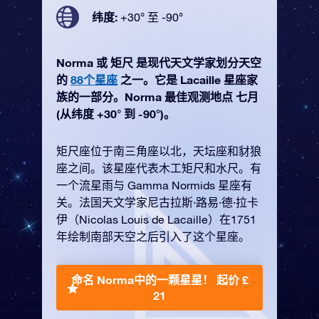
纬度:
+30° 至 -90°
Norma 或 矩尺 是现代天文学家划分天空
的
88个星座
之一。它是 Lacaille 星座家
族的一部分。Norma 最佳观测地点 七月
(从纬度 +30° 到 -90°)。
矩尺座位于南三角座以北，天坛座和豺狼
座之间。该星座代表木工矩尺和水尺。有
一个流星雨与 Gamma Normids 星座有
关。法国天文学家尼古拉斯·路易·德·拉卡
伊（Nicolas Louis de Lacaille）在1751
年绘制南部天空之后引入了这个星座。
命名 Norma中的一颗星星！
起价 £
21